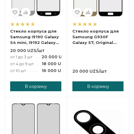
Стекло корпуса для
Стекло корпуса для
Samsung I9190 Galaxy
Samsung G930F
S4 mini, I9192 Galaxy
Galaxy S7, Original
S4 Mini Duos, I9195
(PRC), 2.5D,
20 000
UZS
/шт
Galaxy S4 mini, белое
золотистое.
20 000
UZS
/шт
от 1 до 3 шт
18 000
UZS
/шт
от 4 до 9 шт
16 000
UZS
/шт
от 10 шт
20 000
UZS
/шт
В корзину
В корзину