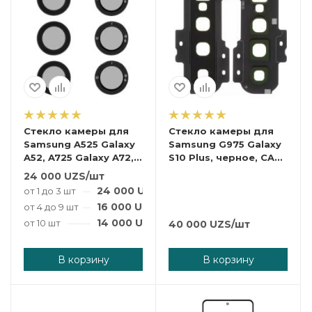
Стекло камеры для
Стекло камеры для
Samsung A525 Galaxy
Samsung G975 Galaxy
A52, A725 Galaxy A72,
S10 Plus, черное, CAM-
черное, комплект 3
GLASS-SAM-G975
24 000
UZS
/шт
шт. CAM-GLASS-SAM-
24 000
UZS
/шт
от 1 до 3 шт
A725
16 000
UZS
/шт
от 4 до 9 шт
14 000
UZS
/шт
от 10 шт
40 000
UZS
/шт
В корзину
В корзину