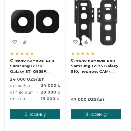
Стекло камеры для
Стекло камеры для
Samsung G930F
Samsung G973 Galaxy
Galaxy S7, G935F
S10, черное, CAM-
Galaxy S7 EDGE,
GLASS-SAM-G973.
24 000
UZS
/шт
черное, CAM-GLASS-
24 000
UZS
/шт
от 1 до 3 шт
SAM-S7
20 000
UZS
/шт
от 4 до 9 шт
16 000
UZS
/шт
от 10 шт
47 000
UZS
/шт
В корзину
В корзину