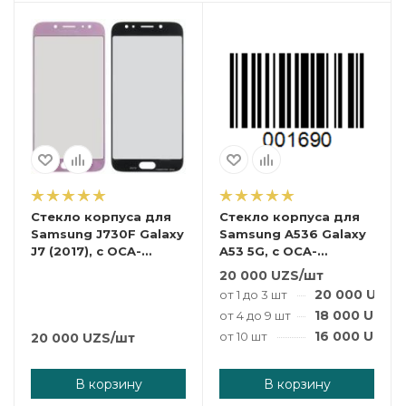
Стекло корпуса для
Стекло корпуса для
Samsung J730F Galaxy
Samsung A536 Galaxy
J7 (2017), с OCA-
A53 5G, с OCA-
пленкой, розовое.
пленкой, черное
20 000
UZS
/шт
20 000
UZS
/
от 1 до 3 шт
18 000
UZS
/
от 4 до 9 шт
16 000
UZS
/
от 10 шт
20 000
UZS
/шт
В корзину
В корзину