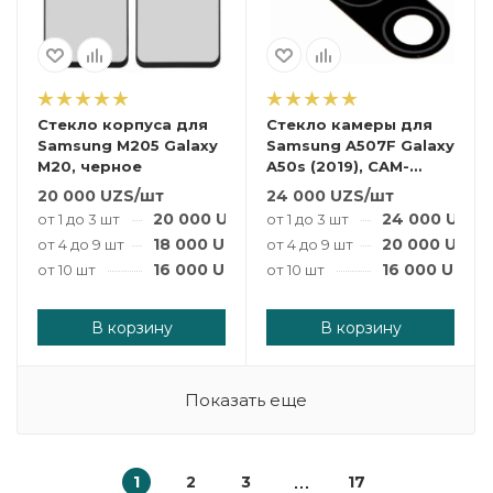
Стекло корпуса для
Стекло камеры для
Samsung M205 Galaxy
Samsung A507F Galaxy
M20, черное
A50s (2019), CAM-
GLASS-SAM-A507F
20 000
UZS
/шт
24 000
UZS
/шт
20 000
UZS
/шт
24 000
UZS
/
от 1 до 3 шт
от 1 до 3 шт
18 000
UZS
/шт
20 000
UZS
/
от 4 до 9 шт
от 4 до 9 шт
16 000
UZS
/шт
16 000
UZS
/
от 10 шт
от 10 шт
В корзину
В корзину
Показать еще
1
2
3
17