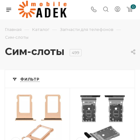
0
—
—
—
Главная
Каталог
Запчасти для телефонов
Сим-слоты
Сим-слоты
499
ФИЛЬТР