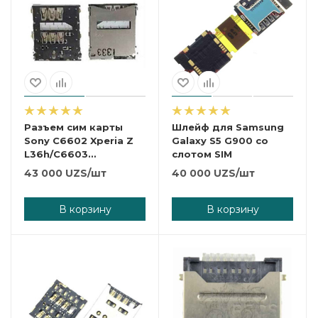
Разъем сим карты
Шлейф для Samsung
Sony C6602 Xperia Z
Galaxy S5 G900 со
L36h/C6603
слотом SIM
L36i/C6606 L36a
43 000
UZS
/шт
40 000
UZS
/шт
В корзину
В корзину