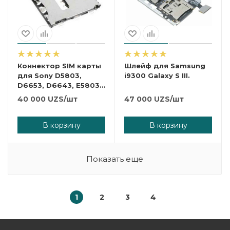
Коннектор SIM карты
Шлейф для Samsung
для Sony D5803,
i9300 Galaxy S III.
D6653, D6643, E5803,
E5823
40 000
UZS
/шт
47 000
UZS
/шт
В корзину
В корзину
Показать еще
1
2
3
4