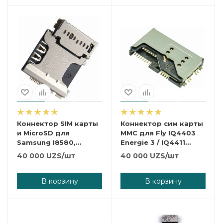
Коннектор SIM карты
Коннектор сим карты
и MicroSD для
MMC для Fly IQ4403
Samsung I8580,
Energie 3 / IQ4411
G3500, I9128.
Quad Energie 2.
40 000
UZS
/шт
40 000
UZS
/шт
В корзину
В корзину