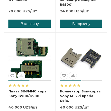
(i9500)
20 000
UZS
/шт
24 000
UZS
/шт
В корзину
В корзину
Плата SIM/MMC карт
Коннектор Sim-карты
Sony G700/G900
Sony MT27i Xperia
Sola.
40 000
UZS
/шт
40 000
UZS
/шт