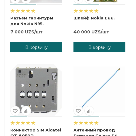
Разъем гарнитуры
Шлейф Nokia E66.
для Nokia N95.
7 000
UZS
/шт
40 000
UZS
/шт
В корзину
В корзину
Коннектор SIM Alcatel
Антенный провод
OT-8050D.
Samsung Galaxy S4