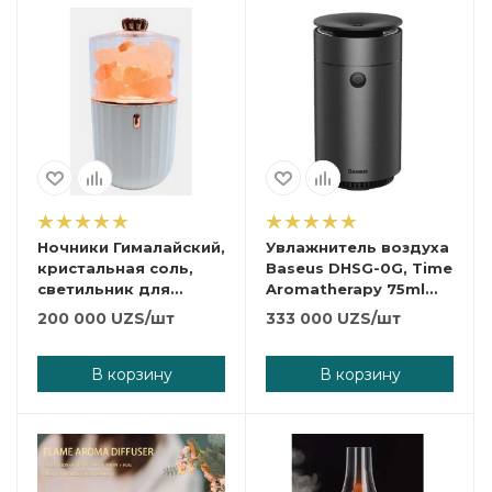
Ночники Гималайский,
Увлажнитель воздуха
кристальная соль,
Baseus DHSG-0G, Time
светильник для
Aromatherapy 75ml
автомобиля, лампа
dark gray.
200 000
UZS
/шт
333 000
UZS
/шт
для сна.
В корзину
В корзину