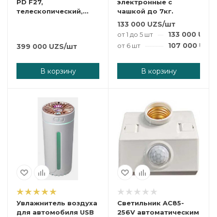
PD F27,
электронные с
телескопический,
чашкой до 7кг.
4000мач
133 000
UZS
/шт
133 000
UZS
от 1 до 5 шт
107 000
UZS
от 6 шт
399 000
UZS
/шт
В корзину
В корзину
Увлажнитель воздуха
Светильник AC85-
для автомобиля USB
256V автоматическим