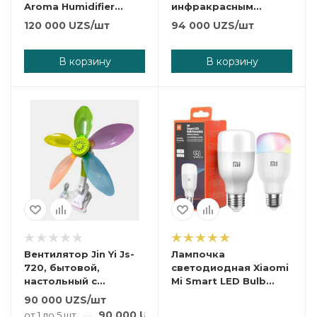
Aroma Humidifier
инфракрасным
0618S.
датчиком движения.
120 000
UZS
/шт
94 000
UZS
/шт
В корзину
В корзину
Вентилятор Jin Yi Js-
Лампочка
720, бытовой,
светодиодная Xiaomi
настольный с
Mi Smart LED Bulb
прищепкой.
Essential 950 lum.
90 000
UZS
/шт
90 000
UZS
/шт
от 1 до 5 шт