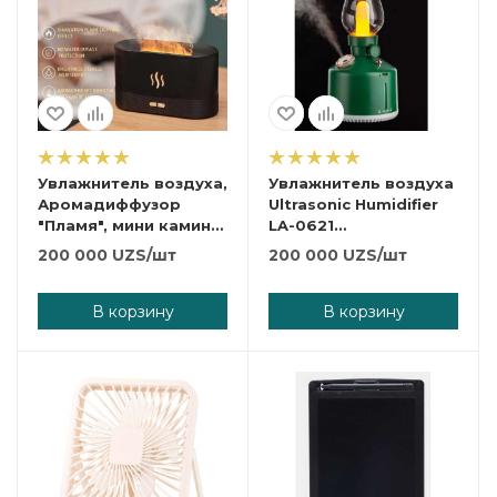
Увлажнитель воздуха,
Увлажнитель воздуха
Аромадиффузор
Ultrasonic Humidifier
"Пламя", мини камин
LA-0621
LA-0630-1, черный.
аромадиффузор и
200 000
UZS
/шт
200 000
UZS
/шт
ночник
электрический для
дома ультразвуковой
В корзину
В корзину
в ретро стиле.