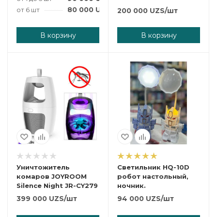
80 000
UZS
/шт
от 6 шт
200 000
UZS
/шт
В корзину
В корзину
Уничтожитель
Светильник HQ-10D
комаров JOYROOM
робот настольный,
Silence Night JR-CY279
ночник.
399 000
UZS
/шт
94 000
UZS
/шт