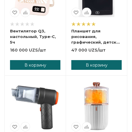
Вентилятор Q3,
Планшет для
настольный, Type-C,
рисования,
5ч
графический, детский
планшет со стилусом
160 000
UZS
/шт
47 000
UZS
/шт
8.5, 10 дюймов.
В корзину
В корзину