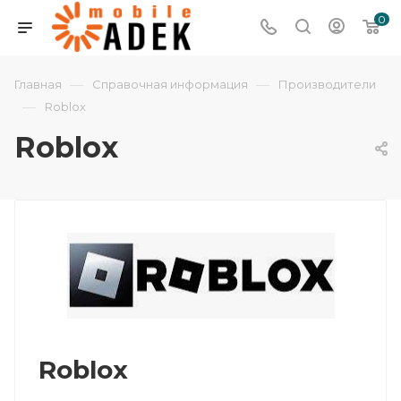
0
—
—
Главная
Справочная информация
Производители
—
Roblox
Roblox
Roblox