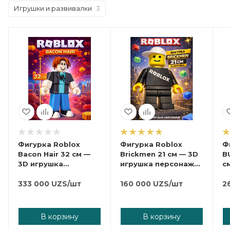
Игрушки и развивалки
3
Фигурка Roblox
Фигурка Roblox
Ф
Bacon Hair 32 см —
Brickmen 21 см — 3D
B
3D игрушка
игрушка персонажа,
с
персонажа,
коллекционная
п
коллекционная
333 000
UZS
/шт
модель
160 000
UZS
/шт
к
2
модель
м
В корзину
В корзину