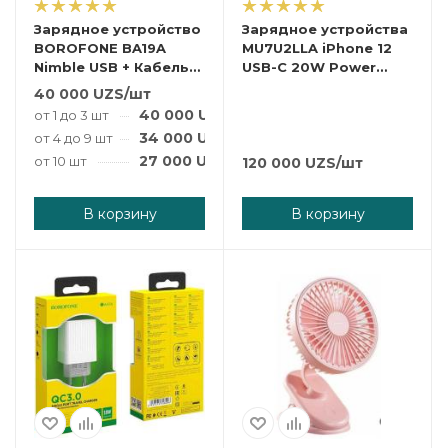
Зарядное устройство
Зарядное устройства
BOROFONE BA19A
MU7U2LLA iPhone 12
Nimble USB + Кабель
USB-C 20W Power
USB-Micro, 1A
Adapter
40 000
UZS
/шт
40 000
UZS
/шт
от 1 до 3 шт
34 000
UZS
/шт
от 4 до 9 шт
27 000
UZS
/шт
от 10 шт
120 000
UZS
/шт
В корзину
В корзину