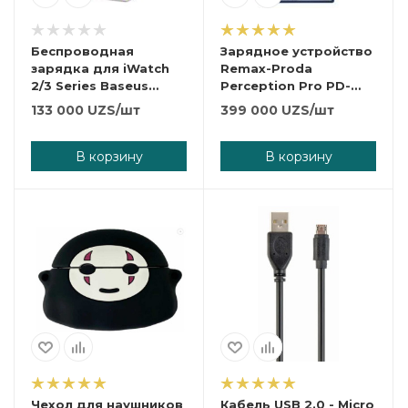
Беспроводная
Зарядное устройство
зарядка для iWatch
Remax-Proda
2/3 Series Baseus
Perception Pro PD-
Dotter (Black) Baseus
A28
133 000
UZS
/шт
399 000
UZS
/шт
Wireless Charger
Dotter for AP Watch
Black (WXYDIW02-01)
В корзину
В корзину
Чехол для наушников
Кабель USB 2.0 - Micro