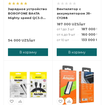
Зарядное устройство
Вентилятор с
BOROFONE BA47A
аккумулятором JR-
Mighty speed QC3.0
CY288
без кабеля
187 000
UZS
/шт
187 000
UZS
от 1 до 3 шт
160 000
UZS
от 4 до 9 шт
133 000
UZS
от 10 шт
54 000
UZS
/шт
В корзину
В корзину