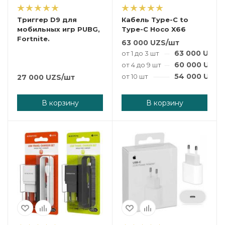
Триггер D9 для
Кабель Type-C to
мобильных игр PUBG,
Type-C Hoco X66
Fortnite.
63 000
UZS
/шт
63 000
UZS
/
от 1 до 3 шт
60 000
UZS
/
от 4 до 9 шт
54 000
UZS
/
от 10 шт
27 000
UZS
/шт
В корзину
В корзину