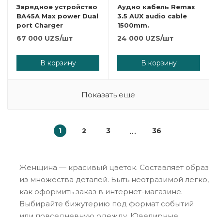
Зарядное устройство
Аудио кабель Remax
BA45A Max power Dual
3.5 AUX audio cable
port Charger
1500mm.
67 000
UZS
/шт
24 000
UZS
/шт
В корзину
В корзину
Показать еще
1
2
3
36
Женщина — красивый цветок. Составляет образ
из множества деталей. Быть неотразимой легко,
как оформить заказ в интернет-магазине.
Выбирайте бижутерию под формат событий
или повседневную одежду. Ювелирные