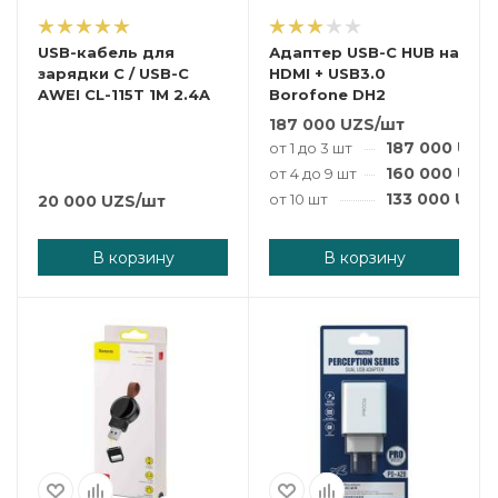
USB-кабель для
Адаптер USB-C HUB на
зарядки C / USB-C
HDMI + USB3.0
AWEI CL-115T 1M 2.4A
Borofone DH2
187 000
UZS
/шт
187 000
UZS
от 1 до 3 шт
160 000
UZS
от 4 до 9 шт
133 000
UZS
от 10 шт
20 000
UZS
/шт
В корзину
В корзину