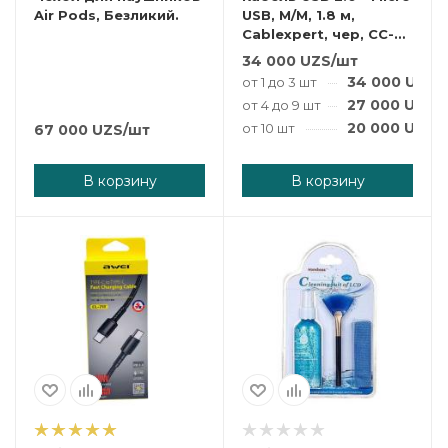
Air Pods, Безликий.
USB, M/M, 1.8 м,
Cablexpert, чер, CC-
mUSB2-AMBM-6
34 000
UZS
/шт
34 000
UZS
/
от 1 до 3 шт
27 000
UZS
/
от 4 до 9 шт
20 000
UZS
/
от 10 шт
67 000
UZS
/шт
В корзину
В корзину