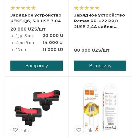
Зарядное устройство
Зарядное устройство
KEKE Q6, 3.0 USB 3.0А
Remax RP-U22 PRO
2USB 2,4A кабель
20 000
UZS
/шт
Lightning
20 000
UZS
/шт
от 1 до 3 шт
14 000
UZS
/шт
от 4 до 9 шт
11 000
UZS
/шт
от 10 шт
80 000
UZS
/шт
В корзину
В корзину