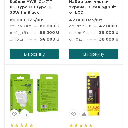
Кабель AWEI CL-71T
Набор для чистки
PD Type-C->Type-C
экрана - Cleaning suit
30W 1m Black
of LCD
60 000
UZS
/шт
42 000
UZS
/шт
60 000
UZS
/шт
42 000
UZS
/
от 1 до 3 шт
от 1 до 3 шт
56 000
UZS
/шт
39 000
UZS
/
от 4 до 9 шт
от 4 до 9 шт
54 000
UZS
/шт
38 000
UZS
/
от 10 шт
от 10 шт
В корзину
В корзину