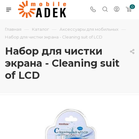
0
—
—
—
Главная
Каталог
Аксессуары для мобильных
Набор для чистки экрана - Cleaning suit of LCD
Набор для чистки
экрана - Cleaning suit
of LCD