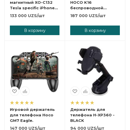
магнитный XO-C132
HOCO K16
Tesla specific iPhone
беспроводной
metal bracket
штатив.
133 000
UZS
/шт
187 000
UZS
/шт
В корзину
В корзину
Игровой держатель
Держатель для
для телефона Hoco
телефона H-XP360 -
GM7 Eagle.
BLACK
147 000
UZS
/шт
94 000
UZS
/шт