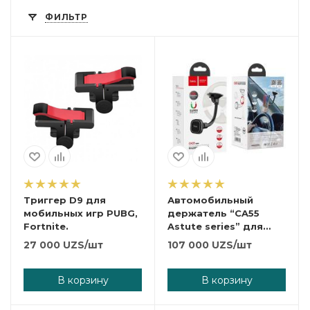
ФИЛЬТР
Триггер D9 для
Автомобильный
мобильных игр PUBG,
держатель “CA55
Fortnite.
Astute series” для
лобового стекла
27 000
UZS
/шт
107 000
UZS
/шт
В корзину
В корзину