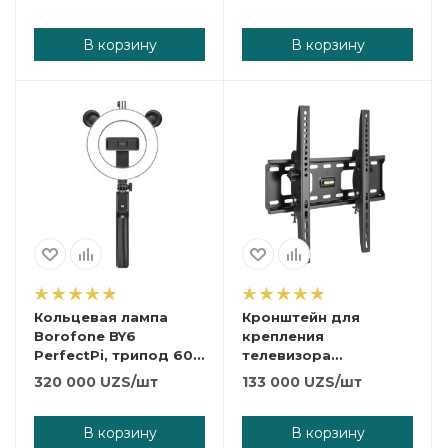
В корзину
В корзину
Кольцевая лампа
Кронштейн для
Borofone BY6
крепления
PerfectPi, трипод 60-
телевизора
95 см, Ø 17 см. пульт.
универсальный AS-
320 000
UZS
/шт
133 000
UZS
/шт
03i.
В корзину
В корзину