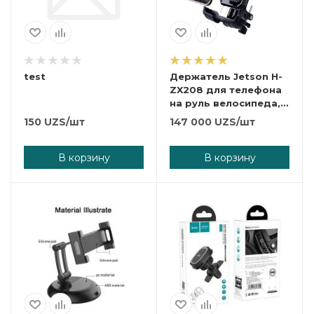
test
Держатель Jetson H-
ZX208 для телефона
на руль велосипеда,
мотоцикла, скутера,
150
UZS
/шт
147 000
UZS
/шт
самоката, коляски
В корзину
В корзину