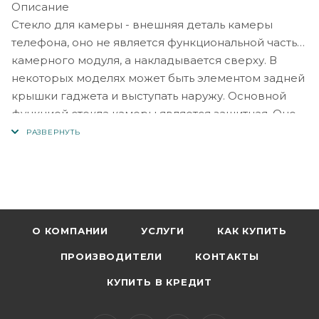
Описание
Стекло для камеры - внешняя деталь камеры
телефона, оно не является функциональной частью
камерного модуля, а накладывается сверху. В
некоторых моделях может быть элементом задней
крышки гаджета и выступать наружу. Основной
функцией стекла камеры является защитная. Оно
оберегает модуль камеры от мусора и воды,
которые могут резко повлиять на качество
снимков или даже испортить камеру.
Стекло для камеры Samsung J400 Galaxy J4 (2018) –
Главные причины замены:
· трещины на стекле;
О КОМПАНИИ
УСЛУГИ
КАК КУПИТЬ
· нарушение герметичности (люфты и зазоры);
· попадание капель под стекло;
ПРОИЗВОДИТЕЛИ
КОНТАКТЫ
· деформация или повреждения рамки стекла
КУПИТЬ В КРЕДИТ
для камеры;
· потеря стекла камеры.