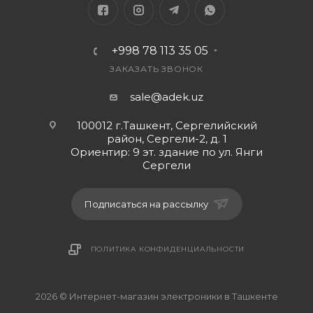
В таких случаях не стоит пытаться лично чистить
или снимать стекло камеры . Без соответствующих
навыков подобные действия могут привести к
+998 78 113 35 05
порче деталей камеры или полной поломке
ЗАКАЗАТЬ ЗВОНОК
камеры.
Обратитесь в наш сервисный центр. Наши
sale@adek.uz
профессионалы сделают диагностику телефона,
100012 г.Ташкент, Сергелийский
сообщат вам точную причину неисправности,
район, Сергели-2, д. 1
посоветуют точную замену и быстро ее установят.
Ориентир: 9 эт. здание по ул. Янги
· * Характеристики Стекло камеры и
Сергели
комплектация товара могут изменяться
производителем без уведомления.
Подписаться на рассылку
ПОЛИТИКА КОНФИДЕНЦИАЛЬНОСТИ
2026 © Интернет-магазин электроники в Ташкенте