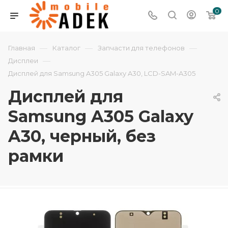
0
—
—
—
Главная
Каталог
Запчасти для телефонов
—
Дисплеи
Дисплей для Samsung A305 Galaxy A30, LCD-SAM-A305
Дисплей для
Samsung A305 Galaxy
A30, черный, без
рамки