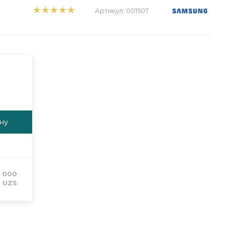
Артикул:
001507
ну
 000
UZS