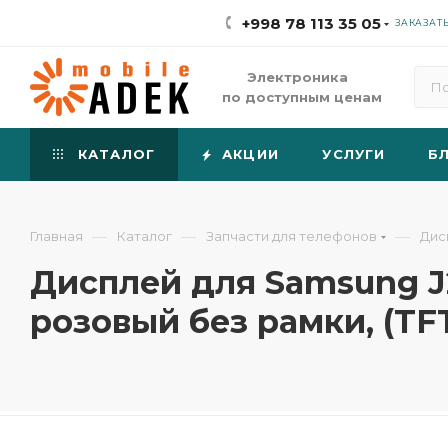
+998 78 113 35 05
ЗАКАЗАТ
Электроника
по доступным ценам
КАТАЛОГ
АКЦИИ
УСЛУГИ
Б
—
—
—
Главная
Каталог
Запчасти для телефонов
Дис
Дисплей для Samsung J250
розовый без рамки, (TF