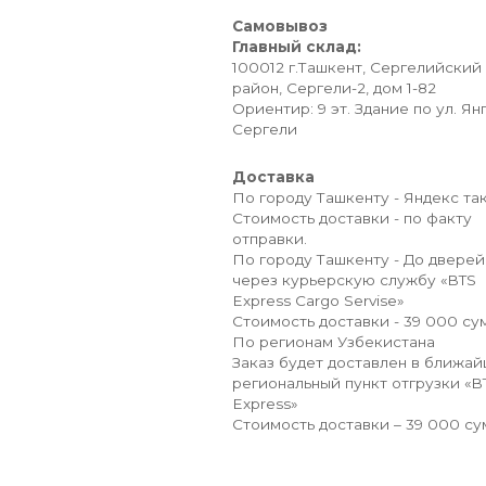
Самовывоз
Главный склад:
100012 г.Ташкент, Сергелийский
район, Сергели-2, дом 1-82
Ориентир: 9 эт. Здание по ул. Ян
Сергели
Доставка
По городу Ташкенту - Яндекс так
Стоимость доставки - по факту
отправки.
По городу Ташкенту - До дверей
через курьерскую службу «BTS
Express Cargo Servise»
Стоимость доставки - 39 000 сум
По регионам Узбекистана
Заказ будет доставлен в ближа
региональный пункт отгрузки «B
Express»
Стоимость доставки – 39 000 су