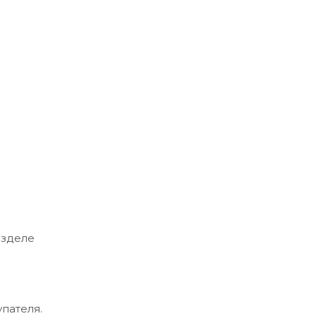
азделе
пателя.