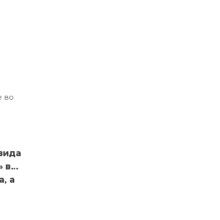
е во
вида
» в
, а