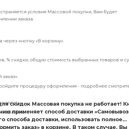
страняется условия Массовой покупки, Вам будет
млении заказа.
 через кнопку «В корзину».
в, % скидки, общую стоимость выбранных товаров и с
 заказ».
пройдите процедуру оформления - подробнее смотрит
м оплаты.
 для скидок Массовая покупка не работает! К
анию применяет способ доставки «Самовывоз
м кабинете.
о способа доставки, использовать полное
рмить заказ» в корзине. В таком случае, Вы