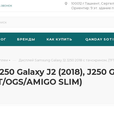
100012 г.Ташкент, Сергел
Ь ЗВОНОК
Ориентир: 9 эт. здание п
ЛОГ
БРЕНДЫ
КАК КУПИТЬ
QANDAY SOTI
—
плеи
Дисплей Samsung Galaxy J2 J250 2018 с тачскрином, (TFT
 Galaxy J2 (2018), J250 Ga
T/OGS/AMIGO SLIM)