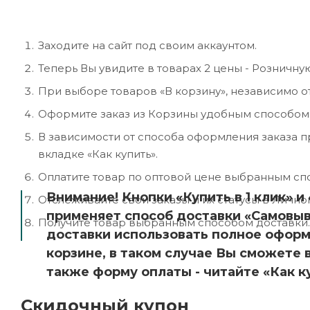
Заходите на сайт под своим аккаунтом.
Теперь Вы увидите в товарах 2 цены - Розничну
При выборе товаров «В корзину», независимо о
Оформите заказ из Корзины удобным способом –
В зависимости от способа оформления заказа 
вкладке «Как купить».
Оплатите товар по оптовой цене выбранным сп
Внимание! Кнопки «Купить в 1 клик» и
Отслеживайте свои заказы и их статусы в Лично
применяет способ доставки «Самовыв
Получите товар выбранным способом доставки.
доставки использовать полное оформ
корзине, в таком случае Вы сможете 
также форму оплаты - читайте «Как ку
Скидочный купон