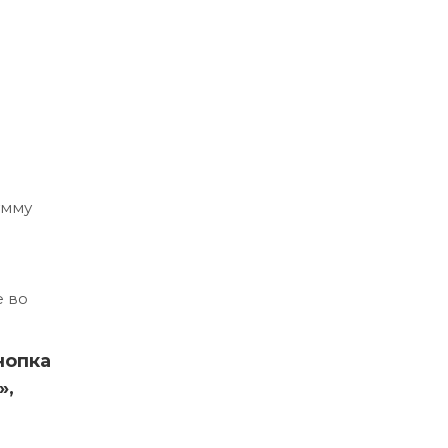
умму
е во
нопка
»,