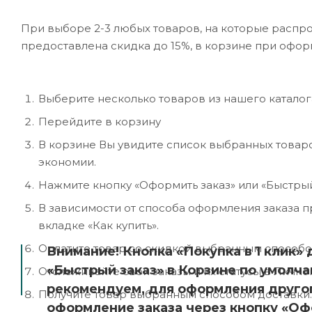
При выборе 2-3 любых товаров, на которые распро
предоставлена скидка до 15%, в корзине при офор
Выберите несколько товаров из нашего каталога
Перейдите в корзину
В корзине Вы увидите список выбранных товаро
экономии.
Нажмите кнопку «Оформить заказ» или «Быстрый
В зависимости от способа оформления заказа 
вкладке «Как купить».
Оплатите товар со скидкой выбранным способо
Внимание! Кнопка «Покупка в 1 клик»
«Быстрый заказ» в Корзине по умолч
Отслеживайте свои заказы и их статусы в Лично
рекомендуем, для оформления другог
Получите товар выбранным способом доставки.
оформление заказа через кнопку «Офо