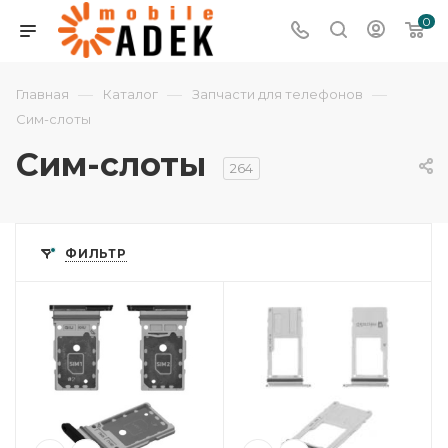
0
—
—
—
Главная
Каталог
Запчасти для телефонов
Сим-слоты
Сим-слоты
264
ФИЛЬТР