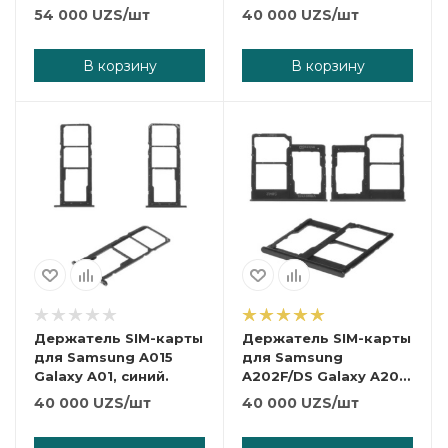
голубой.
A307F/DS Galaxy A30s,
54 000
UZS
/шт
40 000
UZS
/шт
зеленый.
В корзину
В корзину
Держатель SIM-карты
Держатель SIM-карты
для Samsung A015
для Samsung
Galaxy A01, синий.
A202F/DS Galaxy A20e,
черный.
40 000
UZS
/шт
40 000
UZS
/шт