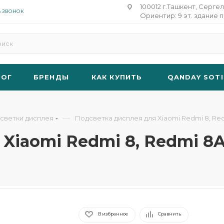
100012 г.Ташкент, Сергел
Ь ЗВОНОК
Ориентир: 9 эт. здание п
ЛОГ
БРЕНДЫ
КАК КУПИТЬ
QANDAY SOTI
—
светки дисплея
Подсветка дисплея для Xiaomi Redmi 8, Red
Xiaomi Redmi 8, Redmi 8A
В избранное
Сравнить