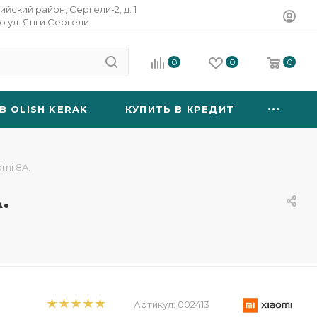
ийский район, Сергели-2, д. 1
о ул. Янги Сергели
0
0
0
B OLISH KERAK
КУПИТЬ В КРЕДИТ
mi 8A.
.
Артикул:
002413