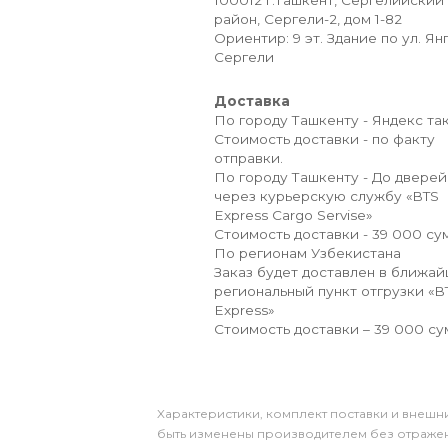
100012 г.Ташкент, Сергелийский
район, Сергели-2, дом 1-82
Ориентир: 9 эт. Здание по ул. Ян
Сергели
Доставка
По городу Ташкенту - Яндекс так
Стоимость доставки - по факту
отправки.
По городу Ташкенту - До дверей
через курьерскую службу «BTS
Express Cargo Servise»
Стоимость доставки - 39 000 сум
По регионам Узбекистана
Заказ будет доставлен в ближа
региональный пункт отгрузки «B
Express»
Стоимость доставки – 39 000 су
Xарактеристики, комплект поставки и внешни
быть изменены производителем без отражени