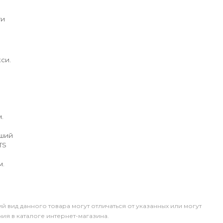
ги
си.
.
йший
TS
м.
й вид данного товара могут отличаться от указанных или могут
я в каталоге интернет-магазина.