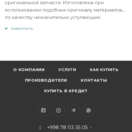
оригинальной запчасти. Изготовлена при
использовании подобных оригиналу материалов,
по качеству незначительно уступающим
оригинальной запчасти. Нижняя плата для
соединяет самые важные компоненты аппарата.
Увы, такие элементы как микрофон, аудио вход,
разъем зарядки по мере использования выходят
из строя и в следствии износа нуждаются в
замене. Перепаивание этих компонентов по
отдельности является непростым и не дешевым
О КОМПАНИИ
УСЛУГИ
КАК КУПИТЬ
процессом. Прекрасным и бюджетным решением
ПРОИЗВОДИТЕЛИ
КОНТАКТЫ
является замена шлейфа с разъемом зарядки и
компонентами. В разы дешевле поменять целиком
КУПИТЬ В КРЕДИТ
шлейф (нижнюю плату), к тому же что сделать это
можно самостоятельно на дому. Внимание! Нужно
рассматривать деталь при выдаче компанией
перевозчиком и сделать первоначальную
+998 78 113 35 05
диагностику детали перед установкой! В ходе