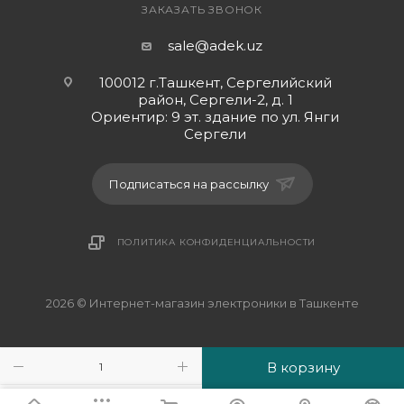
установки полученных запчастей - защитную
ЗАКАЗАТЬ ЗВОНОК
плёнку и пломбы удалять исключительно после
sale@adek.uz
проверки телефона во всех возможных режимах.
100012 г.Ташкент, Сергелийский
район, Сергели-2, д. 1
Ориентир: 9 эт. здание по ул. Янги
Сергели
Подписаться на рассылку
ПОЛИТИКА КОНФИДЕНЦИАЛЬНОСТИ
2026 © Интернет-магазин электроники в Ташкенте
В корзину