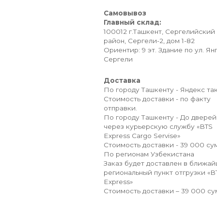
Самовывоз
Главный склад:
100012 г.Ташкент, Сергелийский
район, Сергели-2, дом 1-82
Ориентир: 9 эт. Здание по ул. Ян
Сергели
Доставка
По городу Ташкенту - Яндекс так
Стоимость доставки - по факту
отправки.
По городу Ташкенту - До дверей
через курьерскую службу «BTS
Express Cargo Servise»
Стоимость доставки - 39 000 сум
По регионам Узбекистана
Заказ будет доставлен в ближа
региональный пункт отгрузки «B
Express»
Стоимость доставки – 39 000 су