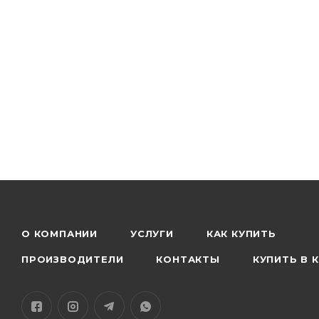
OCA пленка для Xiaomi Mi Max имеет толщину 0,25 м
сохранить его оригинальный вид. Пленка также об
четкость изображения на экране. Она прозрачна и 
четким и детальным. Кроме того, пленка представ
OCA пленка для Xiaomi Mi Max производится в Кит
производителей, и их характеристики могут незнач
обращаться только к проверенным поставщикам и 
пленки и долговечность экрана.
О КОМПАНИИ
УСЛУГИ
КАК КУПИТЬ
ПРОИЗВОДИТЕЛИ
КОНТАКТЫ
КУПИТЬ В 