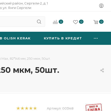
ийский район, Сергели-2, д. 1
о ул. Янги Сергели
0
0
0
B OLISH KERAK
КУПИТЬ В КРЕДИТ
 Max, 82*146 мм, 250 мкм, 50шт.
250 мкм, 50шт.
Артикул:
005148