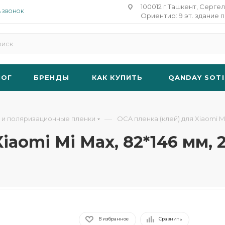
100012 г.Ташкент, Сергел
Ь ЗВОНОК
Ориентир: 9 эт. здание п
ЛОГ
БРЕНДЫ
КАК КУПИТЬ
QANDAY SOTI
—
 и поляризационные пленки
OCA пленка (клей) для Xiaomi Mi
iaomi Mi Max, 82*146 мм, 
В избранное
Сравнить