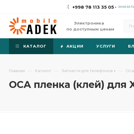
+998 78 113 35 05
ЗАКАЗАТ
Электроника
по доступным ценам
КАТАЛОГ
АКЦИИ
УСЛУГИ
Б
—
—
—
Главная
Каталог
Запчасти для телефонов
Оca
OCA пленка (клей) для X