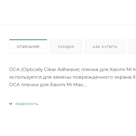
ОПИСАНИЕ
СКИДКИ
КАК КУПИТЬ
OCA (Optically Clear Adhesive) пленка для Xiaomi 
используется для замены поврежденного экрана X
OCA пленки для Xiaomi Mi Max:
- Толщина пленки: 0,25 мм;
- Размер пленки: 82*146 мм;
- Прозрачность: 99%;
- Цвет: прозрачный;
- Страна производства: Китай.