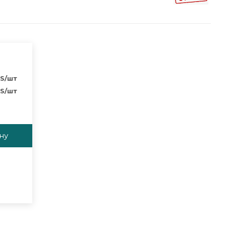
S
/шт
S
/шт
ну