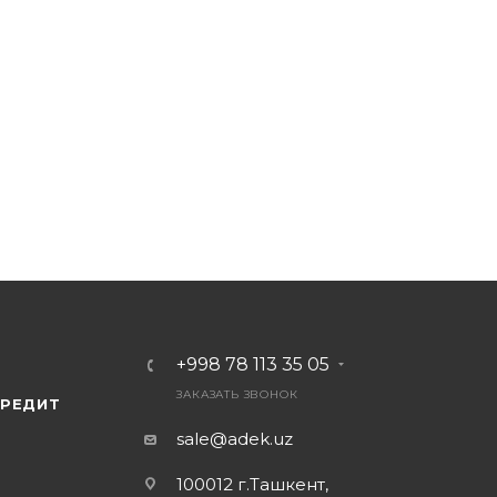
м, что позволяет ей полностью защитить экран устройс
ладает высокой прозрачностью, что обеспечивает ярко
имеет 99% пропускания света, что делает увиденное н
лена в прозрачном цвете.
ае, однако на рынке представлены пленки разных
ительно отличаться. В любом случае, рекомендуется
производителям, чтобы гарантировать высокое качест
+998 78 113 35 05
ЗАКАЗАТЬ ЗВОНОК
КРЕДИТ
sale@adek.uz
100012 г.Ташкент,