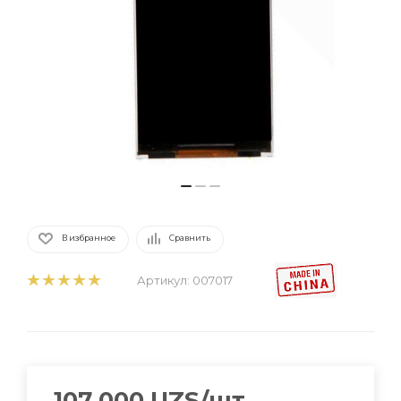
В избранное
Сравнить
Артикул:
007017
107 000
UZS
/шт