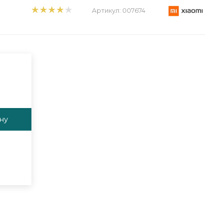
Артикул:
007674
ну