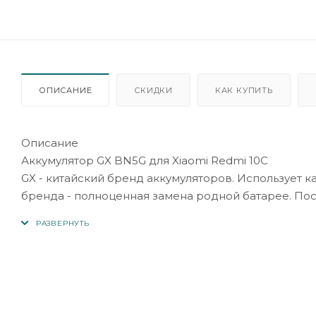
ОПИСАНИЕ
СКИДКИ
КАК КУПИТЬ
Описание
Аккумулятор GX BN5G для Xiaomi Redmi 10C
GX - китайский бренд аккумуляторов. Использует 
бренда - полноценная замена родной батарее. Пост
Внешний вид товара может отличаться от фотограф
моделями и маркировками.
При получении заказа обратите внимание на контак