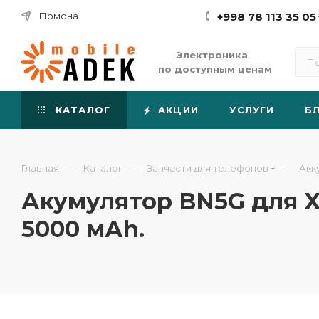
Помона
+998 78 113 35 05
Электроника
по доступным ценам
КАТАЛОГ
АКЦИИ
УСЛУГИ
Б
—
—
—
Главная
Каталог
Запчасти для телефонов
Акк
Акумулятор BN5G для Xia
5000 мАh.