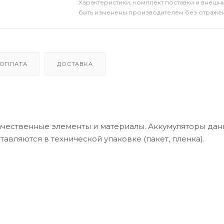
Xарактеристики, комплект поставки и внешни
быть изменены производителем без отражени
ОПЛАТА
ДОСТАВКА
качественные элементы и материалы. Аккумуляторы дан
авляются в технической упаковке (пакет, пленка).
ий, гарантируется полная совместимость с указанным
ты батареи. Возможно, на них будет наклеена защитна