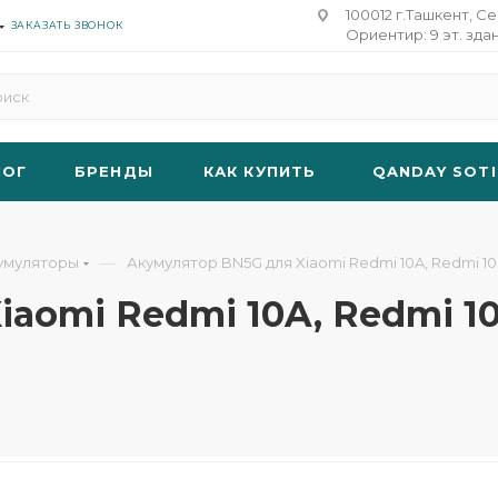
100012 г.Ташкент, Се
ЗАКАЗАТЬ ЗВОНОК
Ориентир: 9 эт. зда
ЛОГ
БРЕНДЫ
КАК КУПИТЬ
QANDAY SOTI
—
умуляторы
Акумулятор BN5G для Xiaomi Redmi 10A, Redmi 10C,
omi Redmi 10A, Redmi 10C,