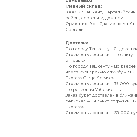
Самовывоз
Главный склад:
100012 г.Ташкент, Сергелийский
район, Сергели-2, дом 1-82
Ориентир: 9 эт. Здание по ул. Ян
Сергели
Доставка
По городу Ташкенту - Яндекс так
Стоимость доставки - по факту
отправки.
По городу Ташкенту - До дверей
через курьерскую службу «BTS
Express Cargo Servise»
Стоимость доставки - 39 000 сум
По регионам Узбекистана
Заказ будет доставлен в ближа
региональный пункт отгрузки «B
Express»
Стоимость доставки – 39 000 су