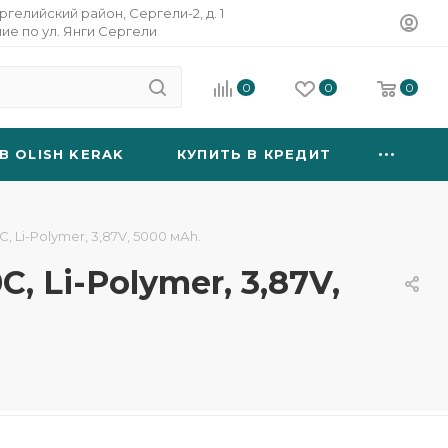
ргелийский район, Сергели-2, д. 1
ние по ул. Янги Сергели
0
0
0
B OLISH KERAK
КУПИТЬ В КРЕДИТ
 Li-Polymer, 3,87V, 5000 мАh.
 Li-Polymer, 3,87V,