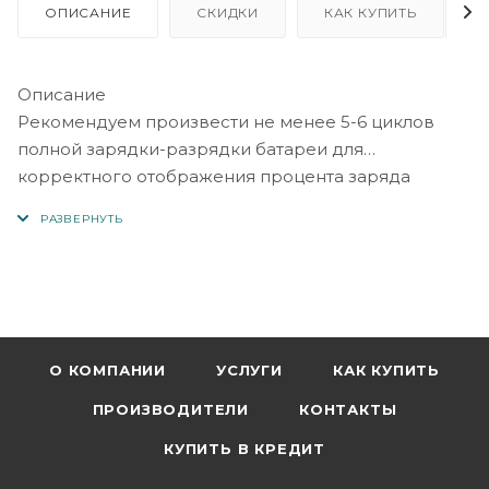
ОПИСАНИЕ
СКИДКИ
КАК КУПИТЬ
Описание
Рекомендуем произвести не менее 5-6 циклов
полной зарядки-разрядки батареи для
корректного отображения процента заряда
устройством.
Надобность в новом аккумуляторе может
возникнуть даже в течение года после покупки
гаджета, когда аккумуляторная батарея,
находящаяся в комплекте, начинает выходить из
строя. Заменить данный элемент рекомендуется,
если он быстро теряет заряд, сильно нагревается
О КОМПАНИИ
УСЛУГИ
КАК КУПИТЬ
при зарядке, либо он вздулся. Аккумулятор может
ПРОИЗВОДИТЕЛИ
КОНТАКТЫ
подходить на разные телефоны, задавайте
вопросы про совместимость с конкретным
КУПИТЬ В КРЕДИТ
устройством. Совместимые партномера BL-4B.