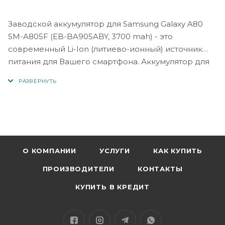
Заводской аккумулятор для Samsung Galaxy A80
SM-A805F (EB-BA905ABY, 3700 mah) - это
современный Li-Ion (литиево-ионный) источник
питания для Вашего смартфона. Аккумулятор для
Самсунг Галакси А80 отличается высокой
надежностью и стабильностью во время
использования.
Батарея Самсунг Галакси А80 с ёмкостью
3700 mAh – вполне достаточна для эксплуатации
Вашего Самсунг на протяжении длительного
времени.
О КОМПАНИИ
УСЛУГИ
КАК КУПИТЬ
ПРОИЗВОДИТЕЛИ
КОНТАКТЫ
КУПИТЬ В КРЕДИТ