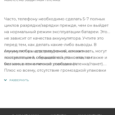
Часто, телефону необходимо сделать 5-7 полных
циклов разрядки/зарядки прежде, чем он выйдет
на нормальный режим эксплуатации батареи. Это
не зависит от качества аккумулятора. Учтите это
перед тем, как делать какие-либо выводы. В
Аккумуляторы для телефонов, как запчасть, могут
случае любых недоразумений, а также за
поставляться в специальной упаковке, но также и
консультацией, обращайтесь по контактам
без нее, в технической упаковке (пленка/пакет).
магазина или в личные сообщения.
Плюс ко всему, отсутствие громоздкой упаковки
позволяет снизить стоимость товара для
конечного покупателя на 5-10%, что уже учтено в
наших ценах.