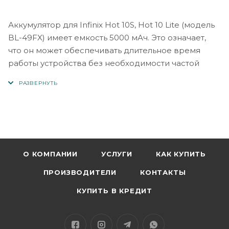
Аккумулятор для Infinix Hot 10S, Hot 10 Lite (модель
BL-49FX) имеет емкость 5000 мАч. Это означает,
что он может обеспечивать длительное время
работы устройства без необходимости частой
подзарядки.
Однако помимо емкости аккумулятора,
характеристики могут включать такие факторы, как
напряжение, технология зарядки и физические
размеры аккумулятора. Для получения точной
информации о характеристиках конкретно
О КОМПАНИИ
УСЛУГИ
КАК КУПИТЬ
используемого аккумулятора для Infinix Hot 10S и
ПРОИЗВОДИТЕЛИ
КОНТАКТЫ
Hot 10 Lite с моделью BL-49FX рекомендуется
обратиться в официальный сервисный центр Infinix
КУПИТЬ В КРЕДИТ
или к квалифицированным продавцам
аккумуляторов, чтобы получить подходящий и