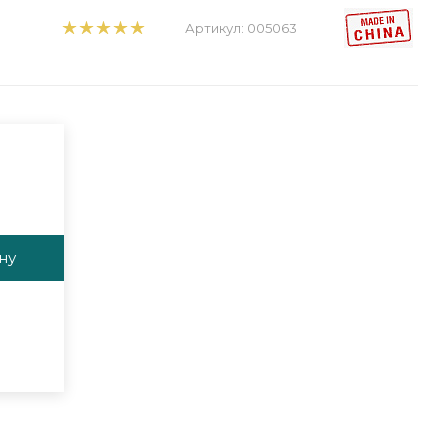
Артикул:
005063
ну