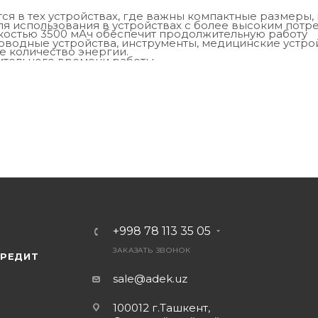
я в тех устройствах, где важны компактные размеры,
ля использования в устройствах с более высоким пот
мкостью 3500 мАч обеспечит продолжительную работу
роводные устройства, инструменты, медицинские устро
е количество энергии.
ительного времени работы.
+998 78 113 35 05
ЗАКАЗАТЬ ЗВОНОК
КРЕДИТ
sale@adek.uz
100012 г.Ташкент,