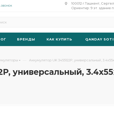
100012 г.Ташкент, Сергел
Ь ЗВОНОК
Ориентир: 9 эт. здание п
ЛОГ
БРЕНДЫ
КАК КУПИТЬ
QANDAY SOTI
—
умуляторы
Аккумулятор UK 3455122P, универсальный, 3.4x55x12
, универсальный, 3.4x55x