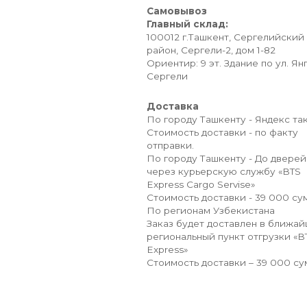
Самовывоз
Главный склад:
100012 г.Ташкент, Сергелийский
район, Сергели-2, дом 1-82
Ориентир: 9 эт. Здание по ул. Ян
Сергели
Доставка
По городу Ташкенту - Яндекс так
Стоимость доставки - по факту
отправки.
По городу Ташкенту - До дверей
через курьерскую службу «BTS
Express Cargo Servise»
Стоимость доставки - 39 000 сум
По регионам Узбекистана
Заказ будет доставлен в ближа
региональный пункт отгрузки «B
Express»
Стоимость доставки – 39 000 су