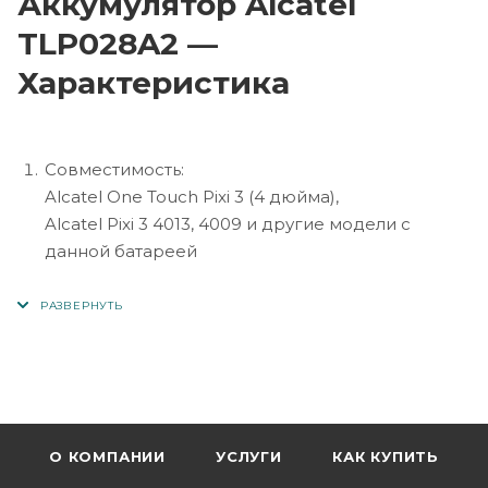
Аккумулятор Alcatel
TLP028A2 —
Характеристика
Совместимость:
Alcatel One Touch Pixi 3 (4 дюйма),
Alcatel Pixi 3 4013, 4009 и другие модели с
данной батареей
Ёмкость: 1300–1400 мАч
Напряжение: 3.7 В
Тип: Литий-ионный (Li-Ion)
Установка: внутренняя, крышка съёмная (без
вскрытия корпуса)
Защита: от перегрева, перезаряда и короткого
О КОМПАНИИ
УСЛУГИ
КАК КУПИТЬ
замыкания