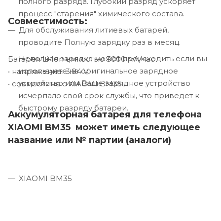
полного разряда. Глубокий разряд ускоряет
процесс "старения" химического состава.
Совместимость:
Для обслуживания литиевых батарей,
проводите Полную зарядку раз в месяц.
Неполная зарядка может происходить если вы
Батарея Li-Ion емкостью 3000 мА/час
используете не оригинальное зарядное
• напряжение: 3.84 V
устройство или Ваше зарядное устройство
• совместима с XIAOMI BM35
исчерпало свой срок службы, что приведет к
быстрому разряду батареи.
Аккумуляторная батарея для телефона
XIAOMI BM35 может иметь следующее
название или № партии (аналоги)
XIAOMI BM35