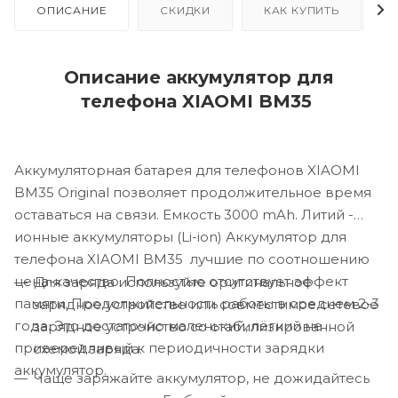
ОПИСАНИЕ
СКИДКИ
КАК КУПИТЬ
Описание аккумулятор для
телефона XIAOMI BM35
Аккумуляторная батарея для телефонов XIAOMI
BM35 Original позволяет продолжительное время
оставаться на связи. Емкость 3000 mAh. Литий -
ионные аккумуляторы (Li-ion) Аккумулятор для
телефона XIAOMI BM35 лучшие по соотношению
цена-качество. Полностью отсутствует эффект
Для заряда используйте оригинальное
памяти. Продолжительность работы в среднем 2-3
зарядное устройство или совместимое сетевое
года. Это достаточно маленький, лёгкий не
зарядное устройство со стабилизированной
привередливый к периодичности зарядки
схемой заряда.
аккумулятор.
Чаще заряжайте аккумулятор, не дожидайтесь