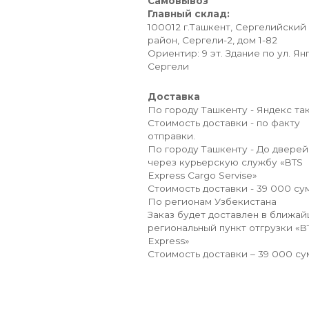
Самовывоз
Главный склад:
100012 г.Ташкент, Сергелийский
район, Сергели-2, дом 1-82
Ориентир: 9 эт. Здание по ул. Ян
Сергели
Доставка
По городу Ташкенту - Яндекс так
Стоимость доставки - по факту
отправки.
По городу Ташкенту - До дверей
через курьерскую службу «BTS
Express Cargo Servise»
Стоимость доставки - 39 000 сум
По регионам Узбекистана
Заказ будет доставлен в ближа
региональный пункт отгрузки «B
Express»
Стоимость доставки – 39 000 су