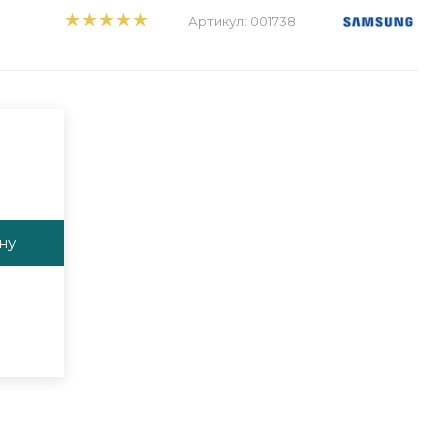
Артикул:
001738
ну