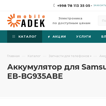
+998 78 113 35 05
ЗАКАЗАТ
Электроника
по доступным ценам
КАТАЛОГ
АКЦИИ
УСЛУГИ
Б
—
—
—
Главная
Каталог
Запчасти для телефонов
Акк
Аккумулятор для Samsung
EB-BG935ABE