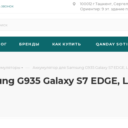
100012 г.Ташкент, Сергел
Ь ЗВОНОК
Ориентир: 9 эт. здание п
ЛОГ
БРЕНДЫ
КАК КУПИТЬ
QANDAY SOTI
—
умуляторы
Аккумулятор для Samsung G935 Galaxy S7 EDGE, Li
 G935 Galaxy S7 EDGE, Li-