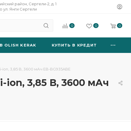
ийский район, Сергели-2, д. 1
о ул. Янги Сергели
0
0
0
B OLISH KERAK
КУПИТЬ В КРЕДИТ
-ion, 3,85 B, 3600 мАч EB-BG935ABE
ion, 3,85 B, 3600 мАч