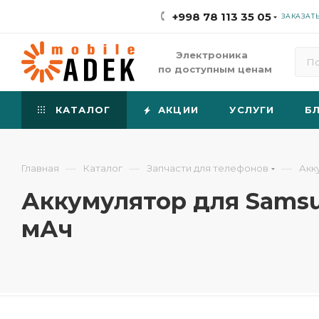
+998 78 113 35 05
ЗАКАЗАТ
Электроника
по доступным ценам
КАТАЛОГ
АКЦИИ
УСЛУГИ
Б
—
—
—
Главная
Каталог
Запчасти для телефонов
Акк
Аккумулятор для Samsun
мАч