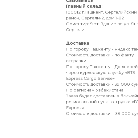
Самовывоз
Главный склад:
100012 г.Ташкент, Сергелийский
район, Сергели-2, дом 1-82
Ориентир: 9 эт. Здание по ул. Ян
Сергели
Доставка
По городу Ташкенту - Яндекс так
Стоимость доставки - по факту
отправки.
По городу Ташкенту - До дверей
через курьерскую службу «BTS
Express Cargo Servise»
Стоимость доставки - 39 000 сум
По регионам Узбекистана
Заказ будет доставлен в ближа
региональный пункт отгрузки «B
Express»
Стоимость доставки – 39 000 су