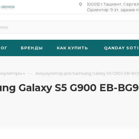
100012 г.Ташкент, Сергел
Ь ЗВОНОК
Ориентир: 9 эт. здание п
ЛОГ
БРЕНДЫ
КАК КУПИТЬ
QANDAY SOTI
—
умуляторы
Аккумулятор для Samsung Galaxy S5 G900 EB-BG9
g Galaxy S5 G900 EB-BG90