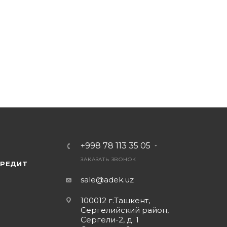
ботан и произведен в соответствии со стандартами ка
актеристиками.
ользованием вашего аккумулятора Samsung Galaxy S5, т
ся обращаться в сервисный центр Samsung или
 оригинальный аккумулятор и гарантировать его совм
+998 78 113 35 05
ЗАКАЗАТЬ ЗВОНОК
КРЕДИТ
sale@adek.uz
100012 г.Ташкент,
Сергелийский район,
Сергели-2, д. 1