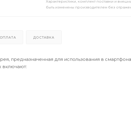
Xарактеристики, комплект поставки и внешни
быть изменены производителем без отражени
ОПЛАТА
ДОСТАВКА
арея, предназначенная для использования в смартфон
к включают:
ость для вашего смартфона и позволяет использовать 