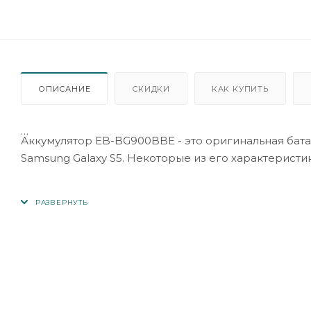
ОПИСАНИЕ
СКИДКИ
КАК КУПИТЬ
Аккумулятор EB-BG900BBE - это оригинальная бат
Samsung Galaxy S5. Некоторые из его характеристи
- Емкость: 2800 мАч
- Вольтаж: 3.85 В
- Тип аккумулятора: литий-ионный
- Производитель: Samsung
- Совместимость: Samsung Galaxy S5
Этот аккумулятор обеспечивает необходимую мощн