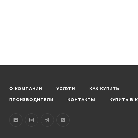
проблем в течение длительного времени. Он разра
Samsung, и обладает надежными техническими хар
Если у вас возникли проблемы с зарядкой или исп
потребоваться замена аккумулятора. Рекомендует
уполномоченный сервисный центр, чтобы получить
с вашим устройством.
О КОМПАНИИ
УСЛУГИ
КАК КУПИТЬ
ПРОИЗВОДИТЕЛИ
КОНТАКТЫ
КУПИТЬ В 