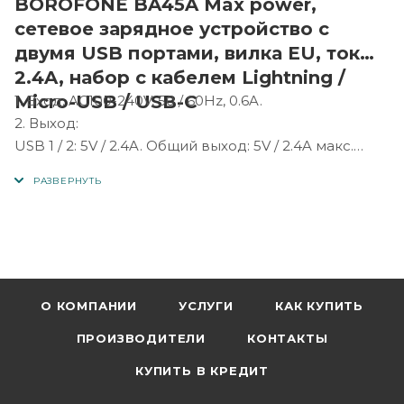
BOROFONE BA45A Max power,
сетевое зарядное устройство с
двумя USB портами, вилка EU, ток
2.4A, набор с кабелем Lightning /
Micro-USB / USB-C
1. Вход: AC100-240V, 50 / 60Hz, 0.6A.
2. Выход:
USB 1 / 2: 5V / 2.4A. Общий выход: 5V / 2.4A макс.
3. Вилка EU.
4. Огнестойкий материал PC, двойной выход USB.
5. Набор с зарядным кабелем BX19, 1 м.
6. Размеры зарядного устройства: 88 * 49 * 28 мм.
Вес: 42г. Вес набора с кабелем: 64 г.
О КОМПАНИИ
УСЛУГИ
КАК КУПИТЬ
ПРОИЗВОДИТЕЛИ
КОНТАКТЫ
КУПИТЬ В КРЕДИТ