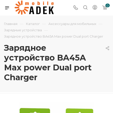
0
—
—
—
Главная
Каталог
Аксессуары для мобильных
—
Зарядные устройства
Зарядное устройство BA45A Max power Dual port Charger
Зарядное
устройство BA45A
Max power Dual port
Charger