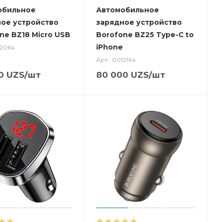
обильное
Автомобильное
ое устройство
зарядное устройство
ne BZ18 Micro USB
Borofone BZ25 Type-C to
iPhone
12064
Арт.: 0012164
0
UZS
/шт
80 000
UZS
/шт