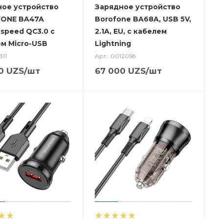
ное устройство
Зарядное устройство
ONE BA47A
Borofone BA68A, USB 5V,
 speed QC3.0 с
2.1A, EU, с кабелем
м Micro-USB
Lightning
311
Арт.: 0012058
0
UZS
/шт
67 000
UZS
/шт