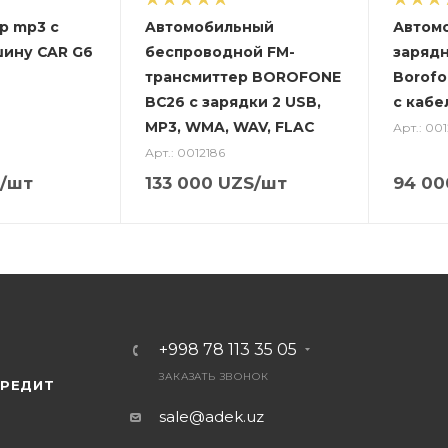
р mp3 с
Aвтомобильный
Автом
шину CAR G6
беспроводной FM-
зарядн
трансмиттер BOROFONE
Borofo
BC26 с зарядки 2 USB,
с кабе
MP3, WMA, WAV, FLAC
Арт.: 001
Арт.: 0012186
/шт
133 000
UZS
/шт
94 00
+998 78 113 35 05
ЗАКАЗАТЬ ЗВОНОК
КРЕДИТ
sale@adek.uz