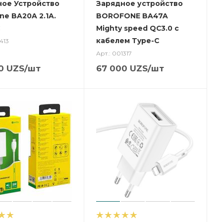
ное Устройство
Зарядное устройство
ne BA20A 2.1A.
BOROFONE BA47A
Mighty speed QC3.0 с
кабелем Type-C
413
Арт.: 001317
0
UZS
/шт
67 000
UZS
/шт