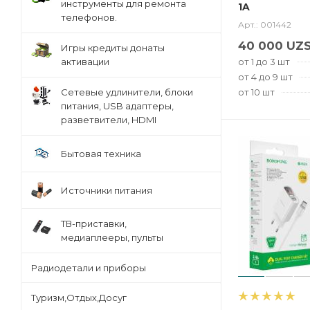
инструменты для ремонта
1A
телефонов.
Арт.: 001442
40 000
UZ
Игры кредиты донаты
от 1 до 3 шт
активации
от 4 до 9 шт
от 10 шт
Сетевые удлинители, блоки
питания, USB адаптеры,
разветвители, HDMI
Бытовая техника
Источники питания
ТВ-приставки,
медиаплееры, пульты
Радиодетали и приборы
Туризм,Отдых,Досуг