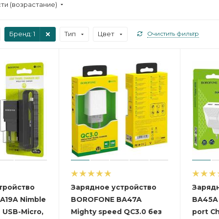
ти (возрастание)
Бренд
: 1
Тип
Цвет
Очистить фильтр
тройство
Зарядное устройство
Заряд
19A Nimble
BOROFONE BA47A
BA45A 
 USB-Micro,
Mighty speed QC3.0 без
port C