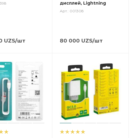
дисплей, Lightning
1398
Арт.: 001308
0
UZS
/шт
80 000
UZS
/шт