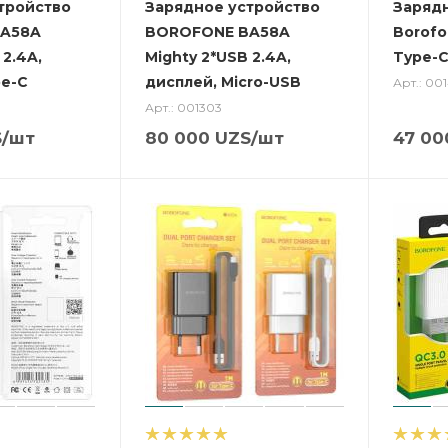
тройство
Зарядное устройство
Заряд
A58A
BOROFONE BA58A
Borofo
 2.4A,
Mighty 2*USB 2.4A,
Type-C
pe-C
дисплей, Micro-USB
Арт.: 001
Арт.: 001303
S
/шт
80 000
UZS
/шт
47 00