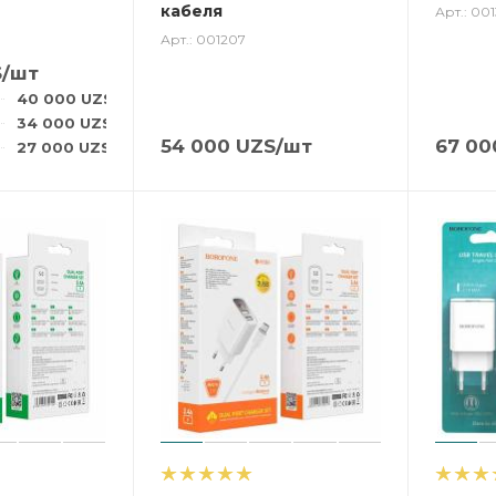
кабеля
Арт.: 00
Арт.: 001207
S
/шт
40 000
UZS
/шт
34 000
UZS
/шт
54 000
UZS
/шт
67 00
27 000
UZS
/шт