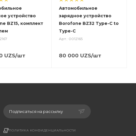
обильное
Автомобильное
ое устройство
зарядное устройство
ne BZ15, комплект
Borofone BZ32 Type-C to
лем
Type-C
2167
Арт.: 0012165
0
UZS
/шт
80 000
UZS
/шт
Подписаться на рассылку
ПОЛИТИКА КОНФИДЕНЦИАЛЬНОСТИ