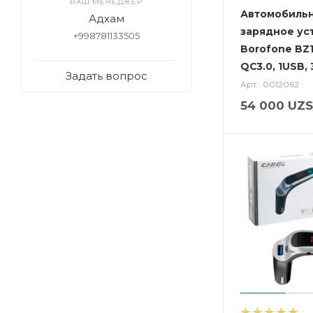
ВАШ МЕНЕДЖЕР
Автомобиль
Адхам
зарядное ус
+998781133505
Borofone BZ1
QC3.0, 1USB, 
Задать вопрос
Арт.: 0012062
54 000
UZS