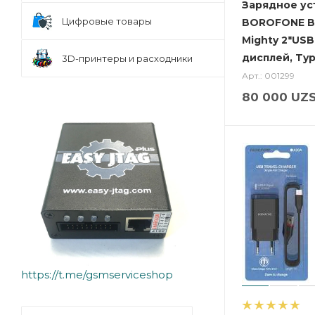
Зарядное ус
Цифровые товары
BOROFONE B
Mighty 2*USB
дисплей, Ty
3D-принтеры и расходники
Арт.: 001299
80 000
UZ
https://t.me/gsmserviceshop