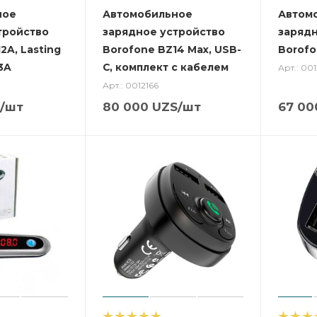
ное
Автомобильное
Автом
тройство
зарядное устройство
зарядн
2A, Lasting
Borofone BZ14 Max, USB-
Borofo
3A
C, комплект с кабелем
Арт.: 00
Арт.: 0012166
/шт
80 000
UZS
/шт
67 00