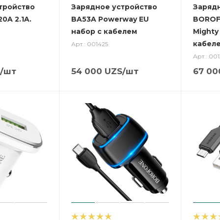
тройство
Зарядное устройство
Заряд
0A 2.1A.
BA53A Powerway EU
BOROF
набор с кабелем
Mighty
кабеле
Арт.: 001425
Арт.: 001
/шт
54 000
UZS
/шт
67 00