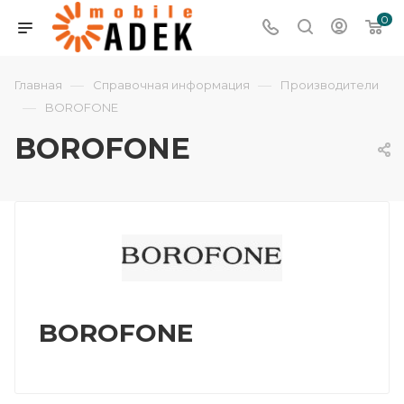
0
—
—
Главная
Справочная информация
Производители
—
BOROFONE
BOROFONE
BOROFONE