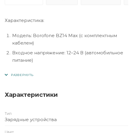
Характеристика:
Модель: Borofone BZ14 Max (с комплектным
кабелем)
Входное напряжение: 12–24 В (автомобильное
питание)
Выход: два USB-порта, суммарный выход: 5V /
2.4A
Корпус: огнестойкий ABS + PC материал
Характеристики
Размеры: приблизительно 65 × 29 × 24 мм
Вес: ~19 г
Тип
Особенности: LED-индикатор подсветки,
Зарядные устройства
компактный дизайн, кабель в комплекте
Цвет