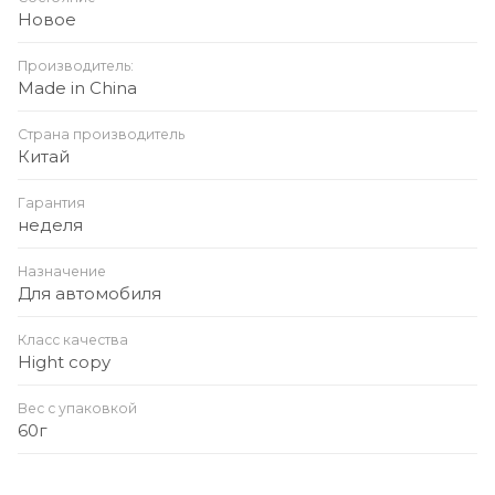
Новое
Совместимость: Android, iOS, MP3-плееры
Дополнительно: компактный дизайн, легкое
Производитель:
Made in China
управление кнопками
Страна производитель
Китай
Гарантия
неделя
Назначение
Для автомобиля
Класс качества
Hight copy
Вес с упаковкой
60г