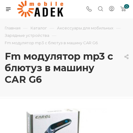
0
—
—
—
Главная
Каталог
Аксессуары для мобильных
—
Зарядные устройства
Fm модулятор mp3 с блютуз в машину CAR G6
Fm модулятор mp3 с
блютуз в машину
CAR G6