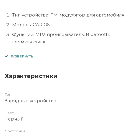
Тип устройства: FM-модулятор для автомобиля
Модель: CAR G6
Функции: MP3 проигрыватель, Bluetooth,
громкая связь
Подключение: прикуриватель 12/24V
Поддержка носителей: USB-флешка, microSD
(TF)
Характеристики
Интерфейсы: USB-порт для зарядки и
воспроизведения
Тип
Bluetooth: для подключения смартфонов
Зарядные устройства
(музыка, звонки)
Поддержка звонков: встроенный микрофон,
Цвет
Черный
hands-free
Диапазон FM: 87.5 – 108.0 MHz
Состояние