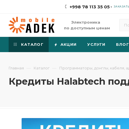
+998 78 113 35 05
ЗАКАЗАТ
Электроника
по доступным ценам
КАТАЛОГ
АКЦИИ
УСЛУГИ
БЛОГ
—
—
Главная
Каталог
Программаторы, донглы, кабеля, а
Кредиты Halabtech по