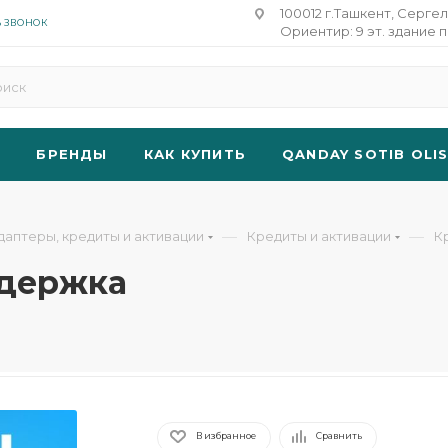
100012 г.Ташкент, Сергел
Ь ЗВОНОК
Ориентир: 9 эт. здание п
БРЕНДЫ
КАК КУПИТЬ
QANDAY SOTIB OLI
—
—
даптеры, кредиты и активации
Кредиты и активации
К
ддержка
В избранное
Сравнить