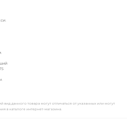
си.
.
йший
TS
м.
й вид данного товара могут отличаться от указанных или могут
я в каталоге интернет-магазина.