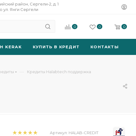
ийский район, Сергели-2, д. 1
о ул. Янги Сергели
0
0
0
SH KERAK
КУПИТЬ В КРЕДИТ
КОНТАКТЫ
—
редиты
Кредиты Halabtech поддержка
Артикул:
HALAB-CREDIT