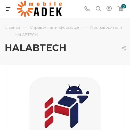
0
—
—
Главная
Справочная информация
Производители
—
HALABTECH
HALABTECH