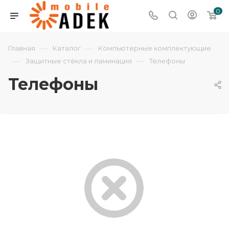
0
—
—
Главная
Каталог
Компьютерные комплектующие
—
—
Защитные стёкла и ламинация
Телефоны
Телефоны