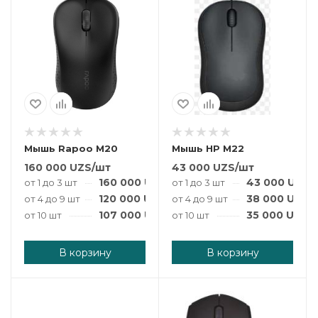
Мышь Rapoo M20
Мышь HP M22
160 000
UZS
/шт
43 000
UZS
/шт
160 000
UZS
/шт
43 000
UZS
/
от 1 до 3 шт
от 1 до 3 шт
120 000
UZS
/шт
38 000
UZS
/
от 4 до 9 шт
от 4 до 9 шт
107 000
UZS
/шт
35 000
UZS
/
от 10 шт
от 10 шт
В корзину
В корзину