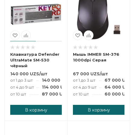
Клавиатура Defender
Мышь IMMER SM-376
UltraMate SM-530
1000dpi Серая
чёрный
140 000
UZS
/шт
67 000
UZS
/шт
140 000
UZS
/шт
67 000
UZS
/
от 1 до 3 шт
от 1 до 3 шт
114 000
UZS
/шт
64 000
UZS
/
от 4 до 9 шт
от 4 до 9 шт
87 000
UZS
/шт
60 000
UZS
/
от 10 шт
от 10 шт
В корзину
В корзину