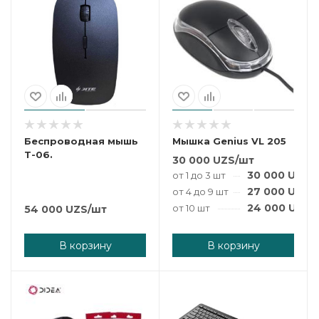
Беспроводная мышь
Мышка Genius VL 205
T-06.
30 000
UZS
/шт
30 000
UZS
/
от 1 до 3 шт
27 000
UZS
/
от 4 до 9 шт
24 000
UZS
/
от 10 шт
54 000
UZS
/шт
В корзину
В корзину