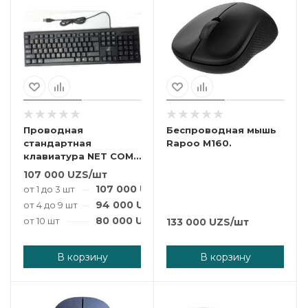
Проводная
Беспроводная мышь
стандартная
Rapoo M160.
клавиатура NET COM
NK-109.
107 000
UZS
/шт
107 000
UZS
/шт
от 1 до 3 шт
94 000
UZS
/шт
от 4 до 9 шт
80 000
UZS
/шт
от 10 шт
133 000
UZS
/шт
В корзину
В корзину