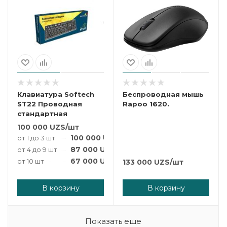
Клавиатура Softech
Беспроводная мышь
ST22 Проводная
Rapoo 1620.
стандартная
100 000
UZS
/шт
100 000
UZS
/шт
от 1 до 3 шт
87 000
UZS
/шт
от 4 до 9 шт
67 000
UZS
/шт
от 10 шт
133 000
UZS
/шт
В корзину
В корзину
Показать еще