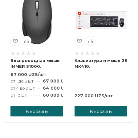
Беспроводная мышь
Клавиатура и мышь 2E
IMMER S1000.
MK410.
67 000
UZS
/шт
67 000
UZS
/шт
от 1 до 3 шт
64 000
UZS
/шт
от 4 до 9 шт
60 000
UZS
/шт
от 10 шт
227 000
UZS
/шт
В корзину
В корзину