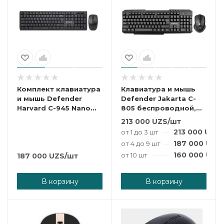
Комплект клавиатура
Клавиатура и мышь
и мышь Defender
Defender Jakarta C-
Harvard C-945 Nano
805 беспроводной,
Black USB.
чёрный
213 000
UZS
/шт
213 000
UZS
от 1 до 3 шт
187 000
UZS
от 4 до 9 шт
160 000
UZS
от 10 шт
187 000
UZS
/шт
В корзину
В корзину