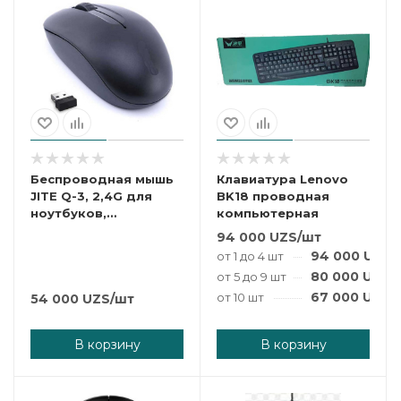
Беспроводная мышь
Клавиатура Lenovo
JITE Q-3, 2,4G для
BK18 проводная
ноутбуков,
компьютерная
компьютеров,
94 000
UZS
/шт
MacBook.
94 000
UZS
/
от 1 до 4 шт
80 000
UZS
/
от 5 до 9 шт
67 000
UZS
/
от 10 шт
54 000
UZS
/шт
В корзину
В корзину