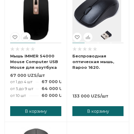
Мышь IMMER S4000
Беспроводная
Mouse Computer USB
оптическая мышь,
Mouse для ноутбука
Rapoo 1620.
67 000
UZS
/шт
67 000
UZS
/шт
от 1 до 4 шт
64 000
UZS
/шт
от 5 до 9 шт
60 000
UZS
/шт
от 10 шт
133 000
UZS
/шт
В корзину
В корзину