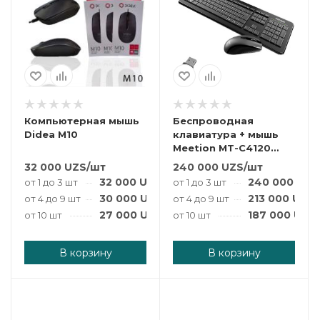
Компьютерная мышь
Беспроводная
Didea M10
клавиатура + мышь
Meetion MT-C4120
черный
32 000
UZS
/шт
240 000
UZS
/шт
32 000
UZS
/шт
240 000
UZS
от 1 до 3 шт
от 1 до 3 шт
30 000
UZS
/шт
213 000
UZS
от 4 до 9 шт
от 4 до 9 шт
27 000
UZS
/шт
187 000
UZS
от 10 шт
от 10 шт
В корзину
В корзину