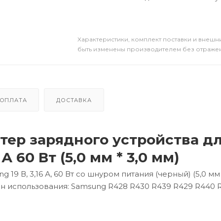
Xарактеристики, комплект поставки и внешни
быть изменены производителем без отражени
ОПЛАТА
ДОСТАВКА
тер зарядного устройства д
А 60 Вт (5,0 мм * 3,0 мм)
9 В, 3,16 А, 60 Вт со шнуром питания (черный) (5,0 мм *
он использования: Samsung R428 R430 R439 R429 R440 