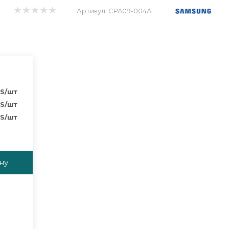
Артикул:
CPA09-004A
S
/шт
S
/шт
S
/шт
ну