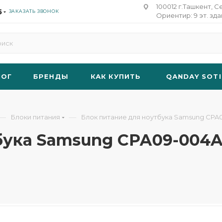
100012 г.Ташкент, С
5
ЗАКАЗАТЬ ЗВОНОК
Ориентир: 9 эт. зд
ЛОГ
БРЕНДЫ
КАК КУПИТЬ
QANDAY SOTI
—
—
Блоки питания
Блок питание для ноутбука Samsung CPA09-0
ка Samsung CPA09-004A 19