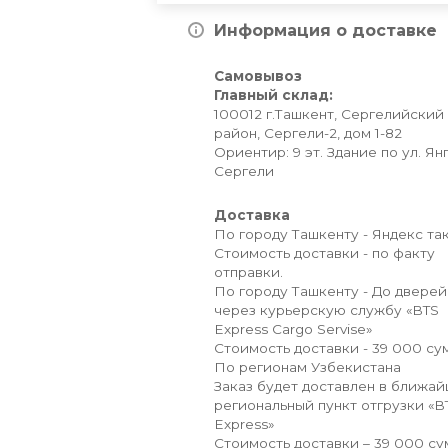
Информация о доставке
Самовывоз
Главный склад:
100012 г.Ташкент, Сергелийский
район, Сергели-2, дом 1-82
Ориентир: 9 эт. Здание по ул. Ян
Сергели
Доставка
По городу Ташкенту - Яндекс так
Стоимость доставки - по факту
отправки.
По городу Ташкенту - До дверей
через курьерскую службу «BTS
Express Cargo Servise»
Стоимость доставки - 39 000 сум
По регионам Узбекистана
Заказ будет доставлен в ближа
региональный пункт отгрузки «B
Express»
Стоимость доставки – 39 000 су