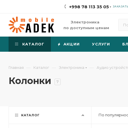
+998 78 113 35 05
ЗАКАЗАТ
Электроника
по доступным ценам
КАТАЛОГ
АКЦИИ
УСЛУГИ
Б
—
—
—
Главная
Каталог
Электроника
Аудио устройст
Колонки
7
По популярнос
КАТАЛОГ