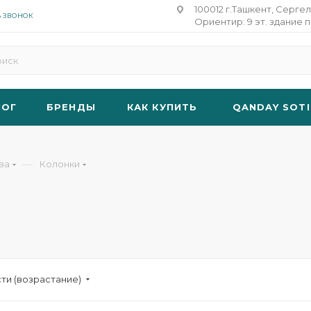
100012 г.Ташкент, Сергел
Ь ЗВОНОК
Ориентир: 9 эт. здание п
ЛОГ
БРЕНДЫ
КАК КУПИТЬ
QANDAY SOTI
—
ва
Колонки
ти (возрастание)