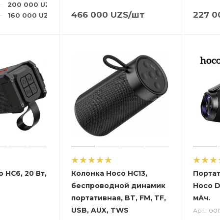
200 000
UZS
/шт
466 000
UZS
/шт
227 0
160 000
UZS
/шт
 HC6, 20 Вт,
Колонка Hoco HC13,
Портат
беспроводной динамик
Hoco D
портативная, BT, FM, TF,
мАч.
USB, AUX, TWS
Арт.: 00