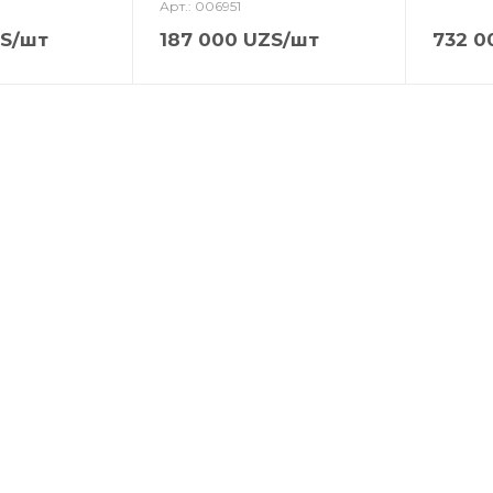
Арт.: 006951
S
/шт
187 000
UZS
/шт
732 0