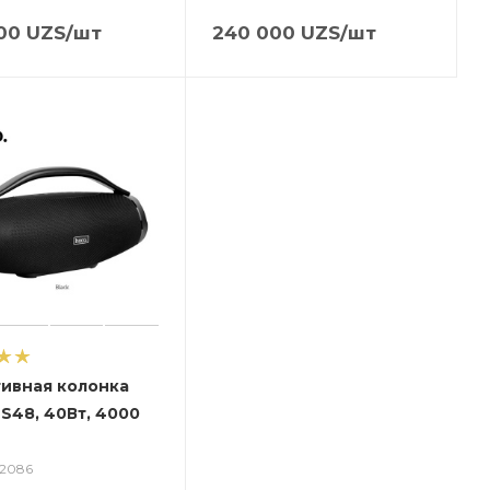
00
UZS
/шт
240 000
UZS
/шт
ивная колонка
S48, 40Вт, 4000
12086