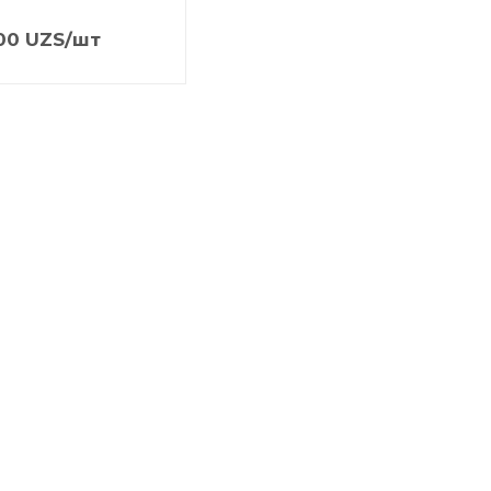
00
UZS
/шт