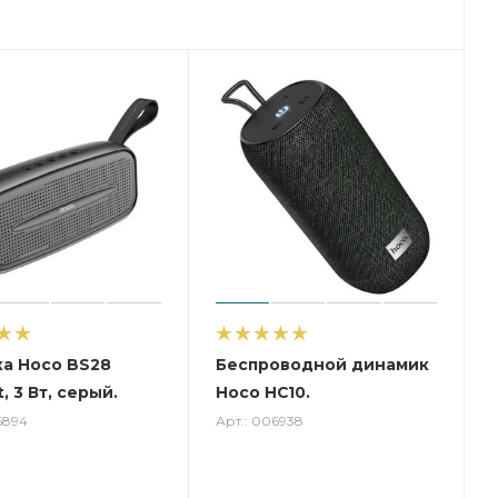
а Hoco BS28
Беспроводной динамик
, 3 Вт, серый.
Hoco HC10.
6894
Арт.: 006938