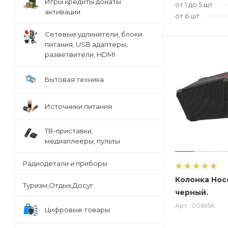
Игры кредиты донаты
от 1 до 5 шт
активации
от 6 шт
Сетевые удлинители, блоки
питания, USB адаптеры,
разветвители, HDMI
Бытовая техника
Источники питания
ТВ-приставки,
медиаплееры, пульты
Радиодетали и приборы
Колонка Hoco
Туризм,Отдых,Досуг
черный.
Арт.: 006956
Цифровые товары