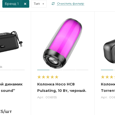
Бренд
: 1
Тип
Очистить фильтр
ой динамик
Колонка Hoco HC8
Колонк
c sound”
Pulsating, 10 Вт, черный.
Torrent
Арт.: 006955
Арт.: 00
S
/шт