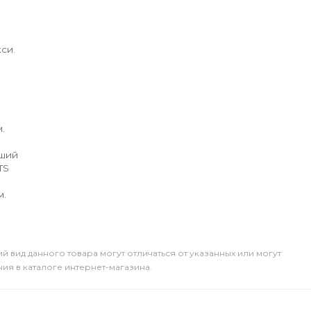
си.
.
йший
TS
м.
й вид данного товара могут отличаться от указанных или могут
я в каталоге интернет-магазина.