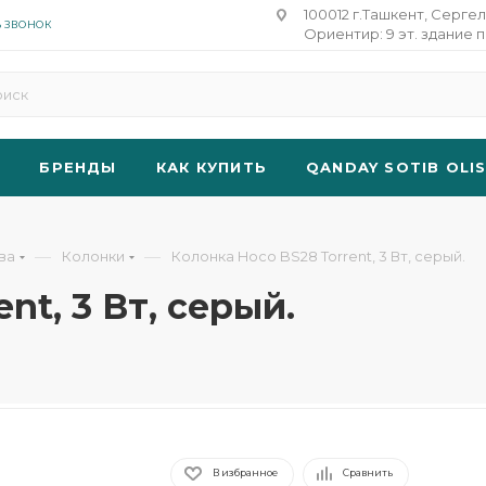
100012 г.Ташкент, Сергел
Ь ЗВОНОК
Ориентир: 9 эт. здание п
БРЕНДЫ
КАК КУПИТЬ
QANDAY SOTIB OLI
—
—
ва
Колонки
Колонка Hoco BS28 Torrent, 3 Вт, серый.
nt, 3 Вт, серый.
В избранное
Сравнить