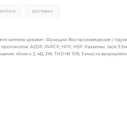
ОПЛАТА
ДОСТАВКА
t wireless speaker. Функции: Воспроизведение / пауза
 протоколов: A2DP, AVRCP, HFP, HSP. Разъемы: Jack 3.5м
намик: 45мм х 2, 4Ω, 3W, THD+N 10%. Емкость аккумулято
3 часа. Размер: 174х74.7х48.5мм. Вес: 390г. Цвет: Темно