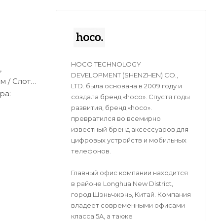
HOCO TECHNOLOGY
,
DEVELOPMENT (SHENZHEN) CO.,
м / Слот
LTD. была основана в 2009 году и
ра:
создала бренд «hoco». Спустя годы
-серый.
развития, бренд «hoco».
превратился во всемирно
известный бренд аксессуаров для
цифровых устройств и мобильных
телефонов.
Главный офис компании находится
в районе Longhua New District,
город Шэньчжэнь, Китай. Компания
владеет современными офисами
класса 5A, а также