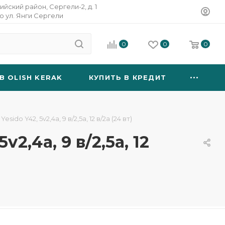
ийский район, Сергели-2, д. 1
о ул. Янги Сергели
0
0
0
B OLISH KERAK
КУПИТЬ В КРЕДИТ
o Y42, 5v2,4a, 9 в/2,5а, 12 в/2а (24 вт)
,4a, 9 в/2,5а, 12