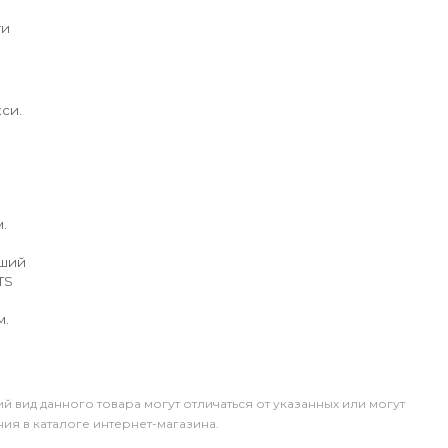
ги
си.
.
йший
TS
м.
й вид данного товара могут отличаться от указанных или могут
я в каталоге интернет-магазина.