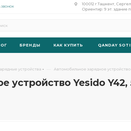
100012 г.Ташкент, Сергел
Ь ЗВОНОК
Ориентир: 9 эт. здание п
ЛОГ
БРЕНДЫ
КАК КУПИТЬ
QANDAY SOTI
—
арядные устройства
Автомобильное зарядное устройство Yesid
устройство Yesido Y42, 5v2