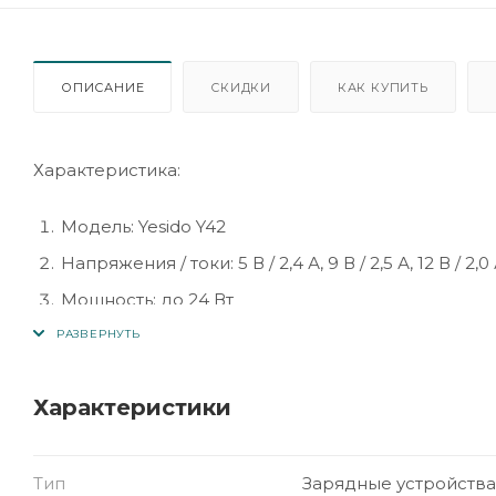
ОПИСАНИЕ
СКИДКИ
КАК КУПИТЬ
Характеристика:
Модель: Yesido Y42
Напряжения / токи: 5 В / 2,4 А, 9 В / 2,5 А, 12 В / 2,0
Мощность: до 24 Вт
Тип: автомобильное зарядное устройство
Интерфейс: USB-A (один или два порта в зависи
Характеристики
Совместимость: смартфоны, планшеты и другие
Защита: от перегрева, перенапряжения и корот
Материал корпуса: огнестойкий пластик / метал
Тип
Зарядные устройства