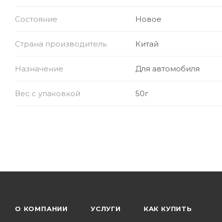
Компактный дизайн, удобный для использовани
Состояние
Новое
Дополнительно: стабильное распределение тока,
Страна производитель
Китай
Назначение
Для автомобиля
Вес с упаковкой
50г
О КОМПАНИИ
УСЛУГИ
КАК КУПИТЬ