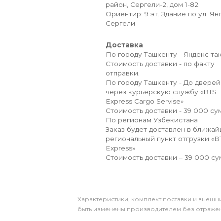
район, Сергели-2, дом 1-82
Ориентир: 9 эт. Здание по ул. Ян
Сергели
Доставка
По городу Ташкенту - Яндекс так
Стоимость доставки - по факту
отправки.
По городу Ташкенту - До дверей
через курьерскую службу «BTS
Express Cargo Servise»
Стоимость доставки - 39 000 сум
По регионам Узбекистана
Заказ будет доставлен в ближа
региональный пункт отгрузки «B
Express»
Стоимость доставки – 39 000 су
Xарактеристики, комплект поставки и внешни
быть изменены производителем без отражени