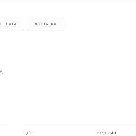
ОПЛАТА
ДОСТАВКА
 А
мости от версии)
 USB-устройства
кого замыкания
лические детали
Цвет
Черный