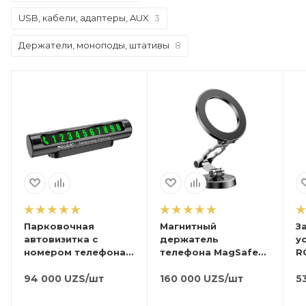
USB, кабели, адаптеры, AUX
3
Держатели, моноподы, штативы
8
Парковочная
Магнитный
З
автовизитка с
держатель
у
номером телефона
телефона MagSafe
R
Yesido C68, 48 цифр
Yesido C203, 360гр.
M
94 000
UZS
/шт
160 000
UZS
/шт
5