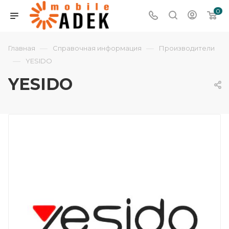
0
—
—
Главная
Справочная информация
Производители
—
YESIDO
YESIDO