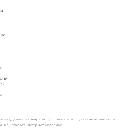
ги
си.
.
йший
TS
м.
й вид данного товара могут отличаться от указанных или могут
я в каталоге интернет-магазина.