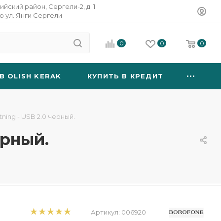
ийский район, Сергели-2, д. 1
о ул. Янги Сергели
0
0
0
B OLISH KERAK
КУПИТЬ В КРЕДИТ
ning - USB 2.0 черный.
ерный.
Артикул:
006920