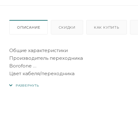
ОПИСАНИЕ
СКИДКИ
КАК КУПИТЬ
Общие характеристики
Производитель переходника
Borofone
Цвет кабеля/переходника
черный
Тип штекера переходика
lighting
Разъем переходника
usb