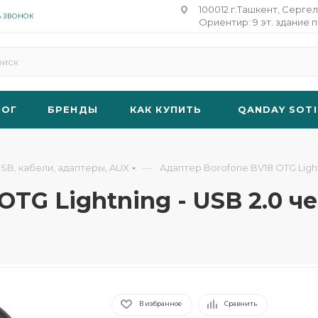
100012 г.Ташкент, Сергел
Ь ЗВОНОК
Ориентир: 9 эт. здание п
ЛОГ
БРЕНДЫ
КАК КУПИТЬ
QANDAY SOTI
—
SB, кабели, адаптеры, AUX
Адаптер Borofone BV18 OTG Light
OTG Lightning - USB 2.0 ч
В избранное
Сравнить