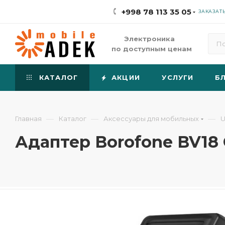
+998 78 113 35 05
ЗАКАЗАТ
Электроника
по доступным ценам
КАТАЛОГ
АКЦИИ
УСЛУГИ
Б
—
—
—
Главная
Каталог
Аксессуары для мобильных
U
Адаптер Borofone BV18 