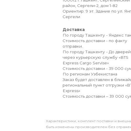
100012 г.Ташкент, Сергелийский
район, Сергели-2, дом 1-82
Ориентир: 9 эт. Здание по ул. Ян
Сергели
Доставка
По городу Ташкенту - Яндекс так
Стоимость доставки - по факту
отправки.
По городу Ташкенту - До дверей
через курьерскую службу «BTS
Express Cargo Servise»
Стоимость доставки - 39 000 сум
По регионам Узбекистана
Заказ будет доставлен в ближа
региональный пункт отгрузки «B
Express»
Стоимость доставки – 39 000 су
Xарактеристики, комплект поставки и внешни
быть изменены производителем без отражени