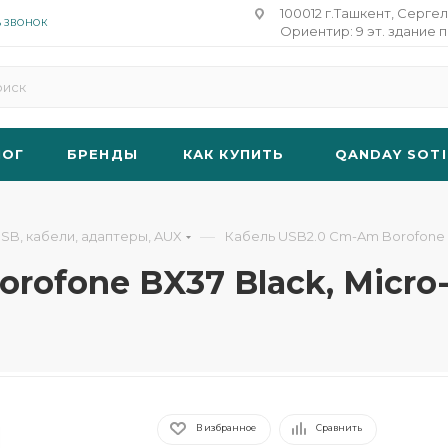
100012 г.Ташкент, Сергел
Ь ЗВОНОК
Ориентир: 9 эт. здание п
ЛОГ
БРЕНДЫ
КАК КУПИТЬ
QANDAY SOTI
—
SB, кабели, адаптеры, AUX
Кабель USB2.0 Cm-Am Borofone B
rofone BX37 Black, Micro-
В избранное
Сравнить