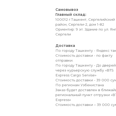
Самовывоз
Главный склад:
100012 г.Ташкент, Сергелийский
район, Сергели-2, дом 1-82
Ориентир: 9 эт. Здание по ул. Ян
Сергели
Доставка
По городу Ташкенту - Яндекс так
Стоимость доставки - по факту
отправки.
По городу Ташкенту - До дверей
через курьерскую службу «BTS
Express Cargo Servise»
Стоимость доставки - 39 000 сум
По регионам Узбекистана
Заказ будет доставлен в ближа
региональный пункт отгрузки «B
Express»
Стоимость доставки – 39 000 су