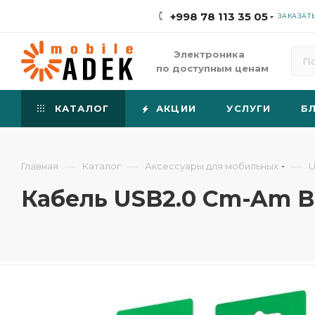
+998 78 113 35 05
ЗАКАЗАТ
Электроника
по доступным ценам
КАТАЛОГ
АКЦИИ
УСЛУГИ
Б
—
—
—
Главная
Каталог
Аксессуары для мобильных
U
Кабель USB2.0 Cm-Am Bo