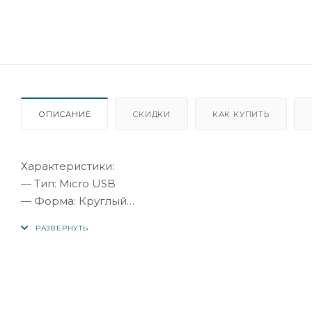
ОПИСАНИЕ
СКИДКИ
КАК КУПИТЬ
Характеристики:
— Тип: Micro USB
— Форма: Круглый
— Материал: Силикон
— Напряжение: 2.4 A
— Цвет: White
— Длина: 1 м