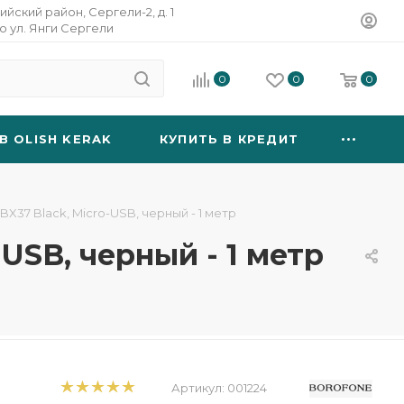
ийский район, Сергели-2, д. 1
о ул. Янги Сергели
0
0
0
B OLISH KERAK
КУПИТЬ В КРЕДИТ
X37 Black, Micro-USB, черный - 1 метр
USB, черный - 1 метр
Артикул:
001224