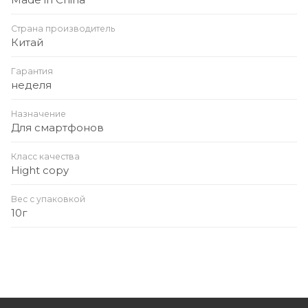
Страна производитель
Китай
Гарантия
неделя
Назначение
Для смартфонов
Класс качества
Hight copy
Вес с упаковкой
10г