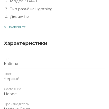
Модель: BX40
Тип разъёма:Lightning
Длина: 1 м
Ток: до 2.4А
Назначение: зарядка и передача данных
Совместимость: смартфоны, планшеты,
Характеристики
устройства с Lightning
Тип
Кабеля
Цвет
Черный
Состояние
Новое
Производитель:
Made in China