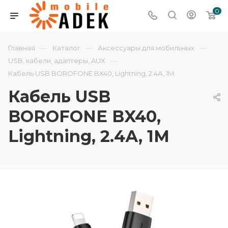
0
—
—
—
Главная
Каталог
Аксессуары для мобильных
—
USB, кабели, адаптеры, AUX
Кабель USB BOROFONE BX40, Lightning, 2.4А, 1M
Кабель USB
BOROFONE BX40,
Lightning, 2.4А, 1M