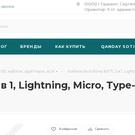
100012 г.Ташкент, Сергел
Ь ЗВОНОК
Ориентир: 9 эт. здание п
ЛОГ
БРЕНДЫ
КАК КУПИТЬ
QANDAY SOTI
—
SB, кабели, адаптеры, AUX
Кабель Borofone BX71, 3 в 1, Light
в 1, Lightning, Micro, Type
В избранное
Сравнить