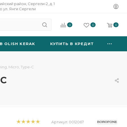
ийский район, Сергели-2, д. 1
о ул. Янги Сергели
0
0
0
B OLISH KERAK
КУПИТЬ В КРЕДИТ
ning, Micro, Type-C
-C
Артикул:
0012067