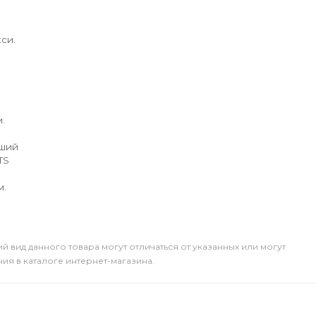
си.
.
йший
TS
м.
й вид данного товара могут отличаться от указанных или могут
я в каталоге интернет-магазина.