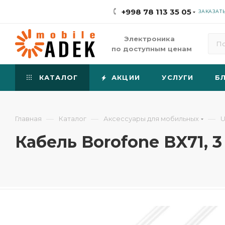
+998 78 113 35 05
ЗАКАЗАТ
Электроника
по доступным ценам
КАТАЛОГ
АКЦИИ
УСЛУГИ
Б
—
—
—
Главная
Каталог
Аксессуары для мобильных
U
Кабель Borofone BX71, 3 