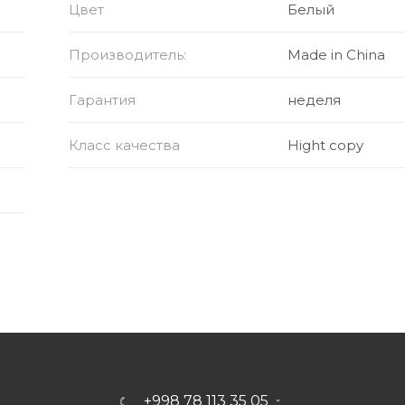
Цвет
Белый
Производитель:
Made in China
Гарантия
неделя
Класс качества
Hight copy
+998 78 113 35 05