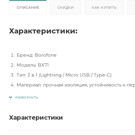
ОПИСАНИЕ
СКИДКИ
КАК КУПИТЬ
Характеристики:
Бренд: Borofone
Модель: BX71
Тип: 3 в 1 (Lightning / Micro USB / Type-C)
Материал: прочная изоляция, устойчивость к п
Совместимость: смартфоны, планшеты, наушники
Длина кабеля: 1 м
Ток: до 2.4A
Характеристики
Назначение: зарядка и передача данных