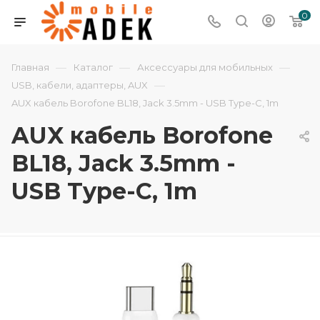
0
—
—
—
Главная
Каталог
Аксессуары для мобильных
—
USB, кабели, адаптеры, AUX
AUX кабель Borofone BL18, Jack 3.5mm - USB Type-C, 1m
AUX кабель Borofone
BL18, Jack 3.5mm -
USB Type-C, 1m