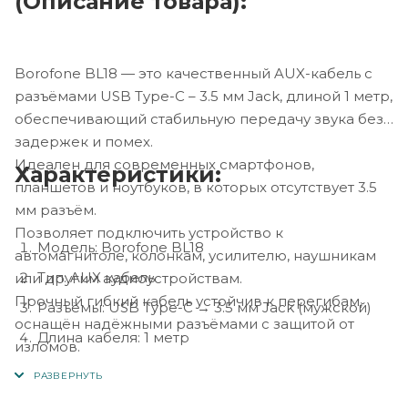
(Описание товара):
Borofone BL18 — это качественный AUX-кабель с
разъёмами USB Type-C – 3.5 мм Jack, длиной 1 метр,
обеспечивающий стабильную передачу звука без
задержек и помех.
Идеален для современных смартфонов,
Характеристики:
планшетов и ноутбуков, в которых отсутствует 3.5
мм разъём.
Позволяет подключить устройство к
Модель: Borofone BL18
автомагнитоле, колонкам, усилителю, наушникам
Тип: AUX кабель
или другим аудиоустройствам.
Прочный гибкий кабель устойчив к перегибам,
Разъёмы: USB Type-C → 3.5 мм Jack (мужской)
оснащён надёжными разъёмами с защитой от
Длина кабеля: 1 метр
изломов.
Назначение: передача аудиосигнала
Совместимость: устройства с USB Type-C (без