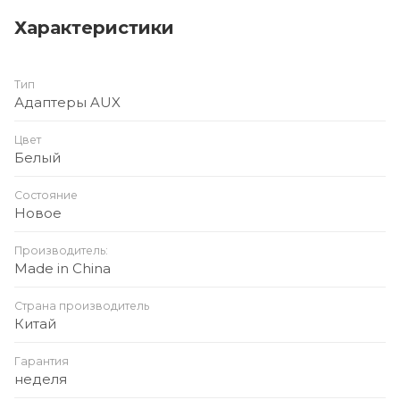
3.5 мм разъёма)
Характеристики
Материал оболочки: TPE / ПВХ
Цвет: чёрный
Тип
Особенности: чистый звук, компактный, гибкий,
Адаптеры AUX
простое подключение
Цвет
Белый
Состояние
Новое
Производитель:
Made in China
Страна производитель
Китай
Гарантия
неделя