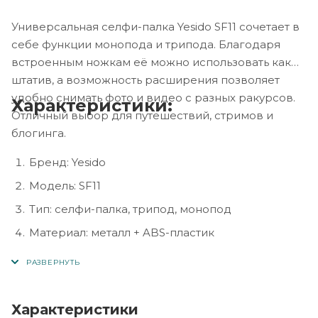
Универсальная селфи-палка Yesido SF11 сочетает в
себе функции монопода и трипода. Благодаря
встроенным ножкам её можно использовать как
штатив, а возможность расширения позволяет
удобно снимать фото и видео с разных ракурсов.
Характеристики:
Отличный выбор для путешествий, стримов и
блогинга.
Бренд: Yesido
Модель: SF11
Тип: селфи-палка, трипод, монопод
Материал: металл + ABS-пластик
Назначение: для смартфонов (iOS и Android)
Функции: селфи-палка, штатив, монопод
Особенности: складная конструкция,
Характеристики