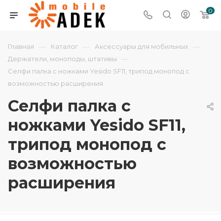
0
—
—
—
Главная
Каталог
Аксессуары для мобильных
—
Держатели, моноподы, штативы
Селфи палка с ножками Yesido SF11, трипод монопод с
возможностью расширения
Селфи палка с
ножками Yesido SF11,
трипод монопод с
возможностью
расширения