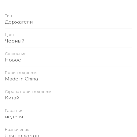
встроенные ножки, регулируемая длина,
компактность
Тип
Цвет: чёрный (варианты зависят от партии)
Держатели
Цвет
Черный
Состояние
Новое
Производитель:
Made in China
Страна производитель
Китай
Гарантия
неделя
Назначение
Для гаджетов