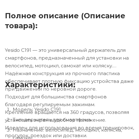
Полное описание (Описание
товара):
Yesido C191 — это универсальный держатель для
смартфонов, предназначенный для установки на
велосипед, мотоцикл, самокат или коляску.
Надёжная конструкция из прочного пластика
обеспечивает плотную фиксацию устройства даже
Характеристики:
при движении по неровной дороге.
Подходит для большинства смартфонов
благодаря регулируемым зажимам.
Модель: Yesido C191
Крепление вращается на 360 градусов, позволяя
Тип: держатель для смартфона
установить экран в удобное положение.
Идеален для использования во время тренировок,
Назначение: велосипед, мотоцикл, коляска,
прогулок, поездок или доставки.
самокат