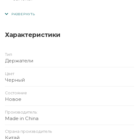
Крепление: на руль
Совместимость: смартфоны шириной от 4.7 до 7
дюймов
Характеристики
Угол наклона: регулируется (360°)
Материал: пластик, резина
Тип
Цвет: чёрный
Держатели
Дополнительно: антивибрационное крепление,
Цвет
быстрая установка
Черный
Состояние
Новое
Производитель:
Made in China
Страна производитель
Китай