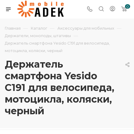
0
—
—
—
Главная
Каталог
Аксессуары для мобильных
—
Держатели, моноподы, штативы
Держатель смартфона Yesido C191 для велосипеда,
мотоцикла, коляски, черный
Держатель
смартфона Yesido
C191 для велосипеда,
мотоцикла, коляски,
черный