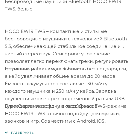
Беспроводные наушники Bluetooth HOCO EW19
TWS, белые
HOCO EW19 TWS – компактные и стильные
беспроводные наушники с технологией Bluetooth
5.3, обеспечивающей стабильное соединение и
чистый стереозвук. Сенсорное управление
позволяет легко переключать треки, регулировать
Наушники работают до 4–5 часов без подзарядки,
громкость и принимать звонки.
а кейс увеличивает общее время до 20 часов.
Ёмкость аккумулятора составляет 30 мАч у
каждого наушника и 250 мАч у кейса. Зарядка
осуществляется через современный разъём USB
Благодаря микрофону и поддержке TWS-режима
Type-C, время зарядки около 1,5 часов.
HOCO EW19 TWS отлично подойдут для музыки,
звонков и игр. Совместимы с Android, iOS,
компьютерами и планшетами.