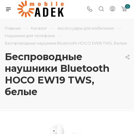
0
—
—
—
Главная
Каталог
Аксессуары для мобильных
—
Наушники для телефона
Беспроводные наушники Bluetooth HOCO EW19 TWS, белые
Беспроводные
наушники Bluetooth
HOCO EW19 TWS,
белые