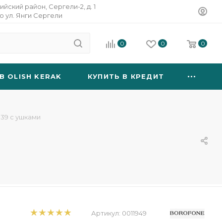
ийский район, Сергели-2, д. 1
о ул. Янги Сергели
0
0
0
B OLISH KERAK
КУПИТЬ В КРЕДИТ
39 с ушками
Артикул:
0011949