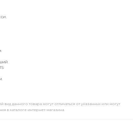
си.
.
йший
TS
м.
й вид данного товара могут отличаться от указанных или могут
я в каталоге интернет-магазина.