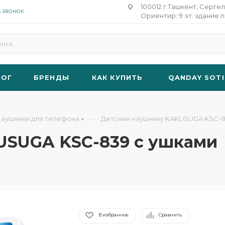
100012 г.Ташкент, Сергел
Ь ЗВОНОК
Ориентир: 9 эт. здание п
ЛОГ
БРЕНДЫ
КАК КУПИТЬ
QANDAY SOTI
—
аушники для телефона
Детские наушнику KAKUSUGA KSC-8
USUGA KSC-839 с ушками
В избранное
Сравнить