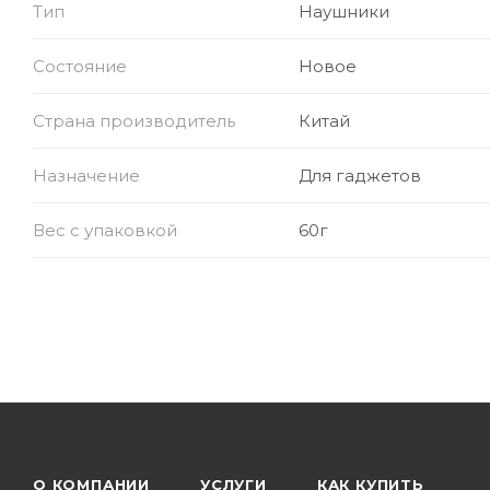
Тип
Наушники
Материал амбушюр: Мягкий, гипоаллергенный 
Состояние
Новое
Функции:
Страна производитель
Китай
Удобная посадка и регулировка под размер 
Назначение
Для гаджетов
Стильный дизайн с ушками — идеально для д
Вес с упаковкой
60г
Чистое и сбалансированное звучание
Подходит для музыки, онлайн-обучения и игр
Размер: Регулируемое оголовье для детей разн
Цвет: Яркие варианты (розовый, голубой, фиоле
О КОМПАНИИ
УСЛУГИ
КАК КУПИТЬ