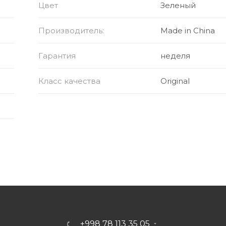
Цвет
Зеленый
кожзам для комфортного ношения
Производитель:
Made in China
Гарантия
неделя
головы
Класс качества
Original
евочек и мальчиков
ых возрастов
товый и др.)
+998 78 113 35 05