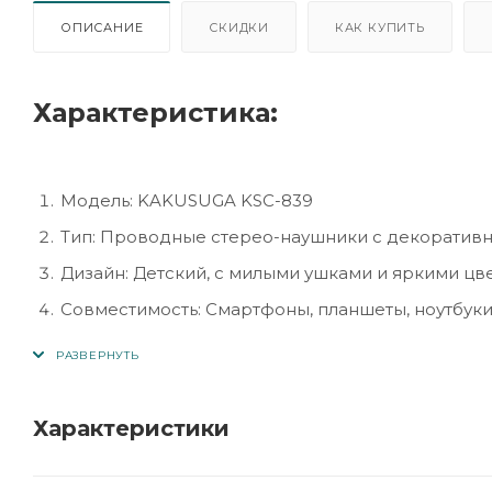
ОПИСАНИЕ
СКИДКИ
КАК КУПИТЬ
Характеристика:
Модель: KAKUSUGA KSC-839
Тип: Проводные стерео-наушники с декоратив
Дизайн: Детский, с милыми ушками и яркими цв
Совместимость: Смартфоны, планшеты, ноутбуки
Подключение: 3.5 мм Jack
Частотный диапазон: 20 Гц – 20 кГц
Импеданс: 32 Ω
Характеристики
Чувствительность: 90 дБ ± 3 дБ (безопасный уро
Кабель: Длина 1.2 м, прочный и устойчивый к пе