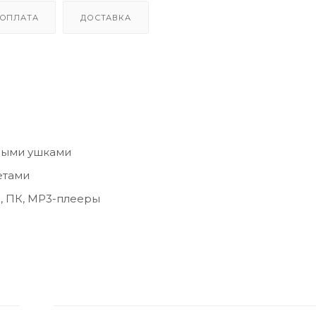
ОПЛАТА
ДОСТАВКА
ными ушками
етами
, ПК, MP3-плееры
вень для детей)
регибам