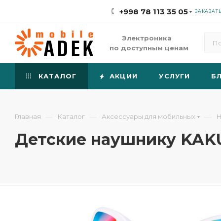
+998 78 113 35 05
ЗАКАЗАТ
Электроника
по доступным ценам
КАТАЛОГ
АКЦИИ
УСЛУГИ
Б
—
—
—
Главная
Каталог
Аксессуары для мобильных
Н
Детские наушнику KAK