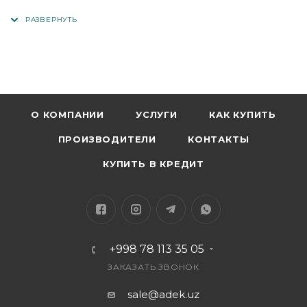
заполнить любую форму на сайте, написать в
Телеграм или позвонить на наши телефоны отдела
продаж: +998 90 904-18-99 или +999 91 771-77-66.
Удачных покупок!
О КОМПАНИИ
УСЛУГИ
КАК КУПИТЬ
ПРОИЗВОДИТЕЛИ
КОНТАКТЫ
КУПИТЬ В КРЕДИТ
+998 78 113 35 05
ЗАКАЗАТЬ ЗВОНОК
sale@adek.uz