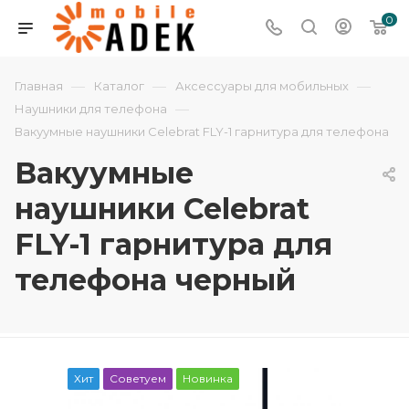
0
—
—
—
Главная
Каталог
Аксессуары для мобильных
—
Наушники для телефона
Вакуумные наушники Celebrat FLY-1 гарнитура для телефона
Вакуумные
наушники Celebrat
FLY-1 гарнитура для
телефона черный
Хит
Советуем
Новинка