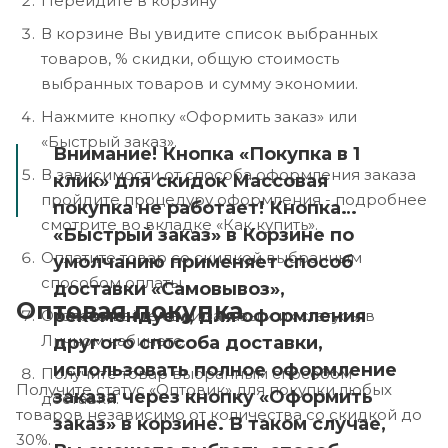
Перейдите в корзину
В корзине Вы увидите список выбранных
товаров, % скидки, общую стоимость
выбранных товаров и сумму экономии.
Нажмите кнопку «Оформить заказ» или
«Быстрый заказ».
Внимание! Кнопка «Покупка в 1
В зависимости от способа оформления заказа
клик» для скидок Массовая
пройдите процедуру оформления - подробнее
покупка не работает! Кнопка
смотрите во вкладке «Как купить».
«Быстрый заказ» в Корзине по
Оплатите товар со скидкой выбранным
умолчанию применяет способ
способом оплаты.
доставки «Самовывоз»,
Оптовая покупка
рекомендуем, для оформления
Отслеживайте свои заказы и их статусы в
Личном кабинете.
другого способа доставки,
использовать полное оформление
Получите товар выбранным способом
Получите статус «Оптовик» для покупки любых
заказа через кнопку «Оформить
доставки.
товаров независимо от количества со скидкой до
заказ» в корзине. В таком случае,
30%.